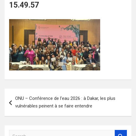
15.49.57
Navigation
ONU – Conférence de l’eau 2026 : à Dakar, les plus
de
vulnérables peinent à se faire entendre
l’article
S