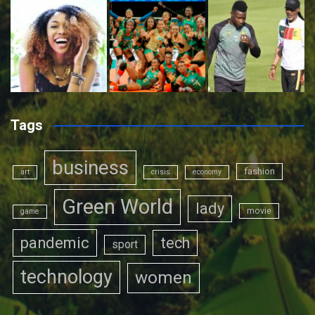
Tags
business
fashion
art
crisis
economy
Green World
lady
movie
game
pandemic
tech
sport
technology
women