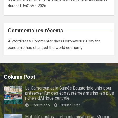
durant l’UniGoVe 2026
Commentaires récents
A WordPress Commenter
dans
Coronavirus: How the
pandemic has changed the world economy
Column Post
Le Cameroun et la Guinée Equatoriale unis pour
préserver l’un des écosystèmes marins les plus
riches d’Afrique centrale
1 heure ago
TribuneVerte
Mobilité pastorale et contamination au Mercure