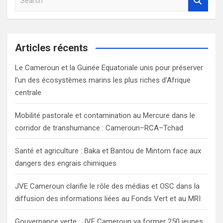
e
a
r
c
Articles récents
h
Le Cameroun et la Guinée Equatoriale unis pour préserver
l’un des écosystèmes marins les plus riches d’Afrique
centrale
Mobilité pastorale et contamination au Mercure dans le
corridor de transhumance : Cameroun–RCA–Tchad
Santé et agriculture : Baka et Bantou de Mintom face aux
dangers des engrais chimiques
JVE Cameroun clarifie le rôle des médias et OSC dans la
diffusion des informations liées au Fonds Vert et au MRI
Gouvernance verte : JVE Cameroun va former 250 jeunes