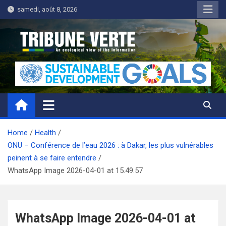
Skip
samedi, août 8, 2026
to
content
Tribune Verte
Un regard écologique de l'information
Home
Health
ONU – Conférence de l’eau 2026 : à Dakar, les plus vulnérables
peinent à se faire entendre
WhatsApp Image 2026-04-01 at 15.49.57
WhatsApp Image 2026-04-01 at