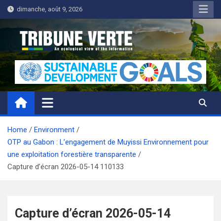
Skip
dimanche, août 9, 2026
to
content
Tribune Verte
Un regard écologique de l'information
Home
Environment
OTP au Gabon : L’engagement de Muyissi Environnement pour
une exploitation forestière transparente
Capture d’écran 2026-05-14 110133
Capture d’écran 2026-05-14