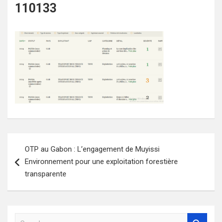
110133
Navigation
OTP au Gabon : L’engagement de Muyissi
de
Environnement pour une exploitation forestière
l’article
transparente
S