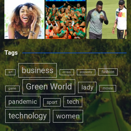
Tags
business
fashion
art
crisis
economy
Green World
lady
movie
game
pandemic
tech
sport
technology
women