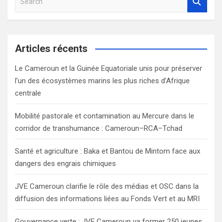
e
a
r
c
Articles récents
h
Le Cameroun et la Guinée Equatoriale unis pour préserver
l’un des écosystèmes marins les plus riches d’Afrique
centrale
Mobilité pastorale et contamination au Mercure dans le
corridor de transhumance : Cameroun–RCA–Tchad
Santé et agriculture : Baka et Bantou de Mintom face aux
dangers des engrais chimiques
JVE Cameroun clarifie le rôle des médias et OSC dans la
diffusion des informations liées au Fonds Vert et au MRI
Gouvernance verte : JVE Cameroun va former 250 jeunes