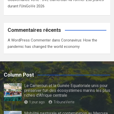
durant l’UniGoVe 2026
Commentaires récents
A WordPress Commenter
dans
Coronavirus: How the
pandemic has changed the world economy
Column Post
Le Cameroun et la Guinée Equatoriale unis pour
préserver l’un des écosystèmes marins les plus
riches d’Afrique centrale
1 jour ago
TribuneVerte
Mobilité pastorale et contamination au Mercure