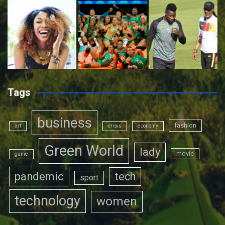
Tags
business
fashion
art
crisis
economy
Green World
lady
movie
game
pandemic
tech
sport
technology
women