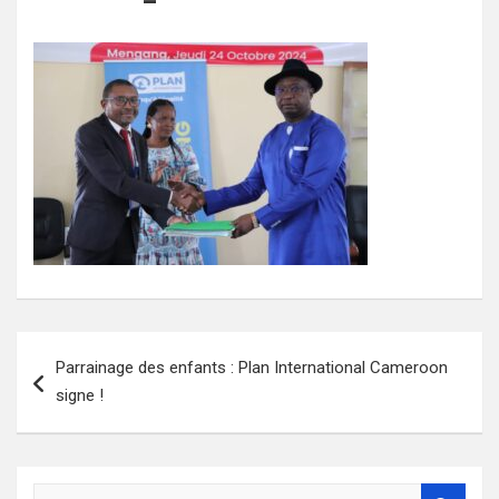
Navigation
Parrainage des enfants : Plan International Cameroon
de
signe !
l’article
S