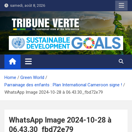
Skip
samedi, août 8, 2026
to
content
Tribune Verte
Un regard écologique de l'information
Home
Green World
Parrainage des enfants : Plan International Cameroon signe !
WhatsApp Image 2024-10-28 à 06.43.30_fbd72e79
WhatsApp Image 2024-10-28 à
06.43.30_fbd72e79