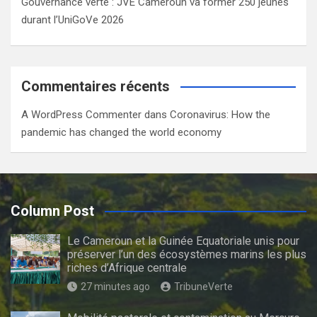
Gouvernance verte : JVE Cameroun va former 250 jeunes
durant l’UniGoVe 2026
Commentaires récents
A WordPress Commenter
dans
Coronavirus: How the
pandemic has changed the world economy
Column Post
Le Cameroun et la Guinée Equatoriale unis pour
préserver l’un des écosystèmes marins les plus
riches d’Afrique centrale
27 minutes ago
TribuneVerte