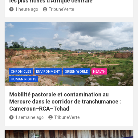
les plus riches d’Afrique centrale
1 heure ago
TribuneVerte
CHRONICLES
ENVIRONMENT
GREEN WORLD
HEALTH
HUMAN RIGHTS
Mobilité pastorale et contamination au
Mercure dans le corridor de transhumance :
Cameroun–RCA–Tchad
1 semaine ago
TribuneVerte