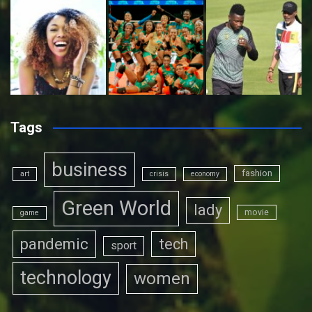
Tags
business
fashion
art
crisis
economy
Green World
lady
movie
game
pandemic
tech
sport
technology
women