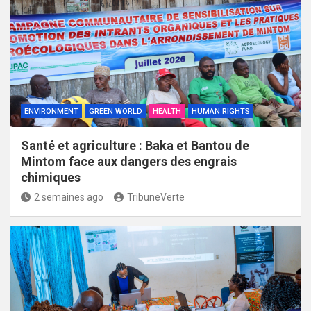
ENVIRONMENT
GREEN WORLD
HEALTH
HUMAN RIGHTS
Santé et agriculture : Baka et Bantou de
Mintom face aux dangers des engrais
chimiques
2 semaines ago
TribuneVerte