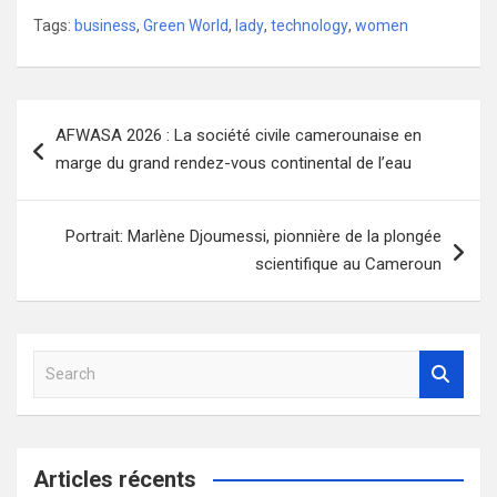
Tags:
business
,
Green World
,
lady
,
technology
,
women
Navigation
AFWASA 2026 : La société civile camerounaise en
de
marge du grand rendez-vous continental de l’eau
l’article
Portrait: Marlène Djoumessi, pionnière de la plongée
scientifique au Cameroun
S
e
a
r
c
Articles récents