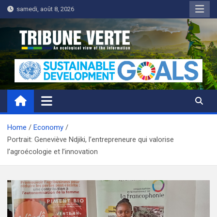
Skip
samedi, août 8, 2026
to
content
Tribune Verte
Un regard écologique de l'information
Home
Economy
Portrait: Geneviève Ndjiki, l’entrepreneure qui valorise
l’agroécologie et l’innovation