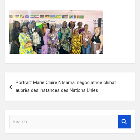
Navigation
Portrait: Marie Claire Ntsama, négociatrice climat
de
auprès des instances des Nations Unies
l’article
S
e
a