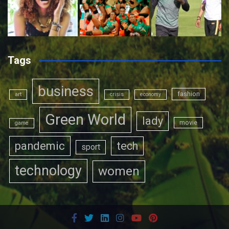
Tags
business
fashion
art
crisis
economy
Green World
lady
movie
game
pandemic
tech
sport
technology
women