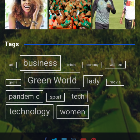
Tags
business
fashion
art
crisis
economy
Green World
lady
movie
game
pandemic
tech
sport
technology
women