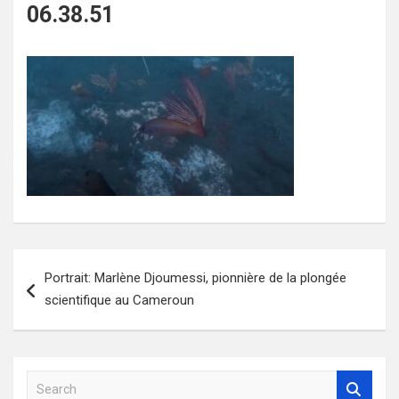
06.38.51
Navigation
Portrait: Marlène Djoumessi, pionnière de la plongée
de
scientifique au Cameroun
l’article
S