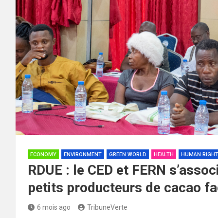
ECONOMY
ENVIRONMENT
GREEN WORLD
HEALTH
HUMAN RIGH
RDUE : le CED et FERN s’associ
petits producteurs de cacao fac
6 mois ago
TribuneVerte