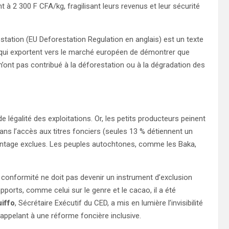
t à 2 300 F CFA/kg, fragilisant leurs revenus et leur sécurité
tation (EU Deforestation Regulation en anglais) est un texte
 qui exportent vers le marché européen de démontrer que
) n’ont pas contribué à la déforestation ou à la dégradation des
e légalité des exploitations. Or, les petits producteurs peinent
ans l’accès aux titres fonciers (seules 13 % détiennent un
antage exclues. Les peuples autochtones, comme les Baka,
a conformité ne doit pas devenir un instrument d’exclusion
ports, comme celui sur le genre et le cacao, il a été
iffo
, Sécrétaire Exécutif du CED, a mis en lumière l’invisibilité
appelant à une réforme foncière inclusive.