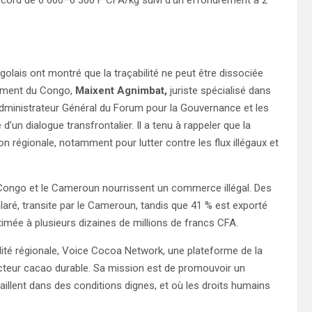
olais ont montré que la traçabilité ne peut être dissociée
lement du Congo,
Maixent Agnimbat,
juriste spécialisé dans
Administrateur Général du Forum pour la Gouvernance et les
’un dialogue transfrontalier. Il a tenu à rappeler que la
n régionale, notamment pour lutter contre les flux illégaux et
e Congo et le Cameroun nourrissent un commerce illégal. Des
ré, transite par le Cameroun, tandis que 41 % est exporté
estimée à plusieurs dizaines de millions de francs CFA.
ilité régionale, Voice Cocoa Network, une plateforme de la
secteur cacao durable. Sa mission est de promouvoir un
illent dans des conditions dignes, et où les droits humains