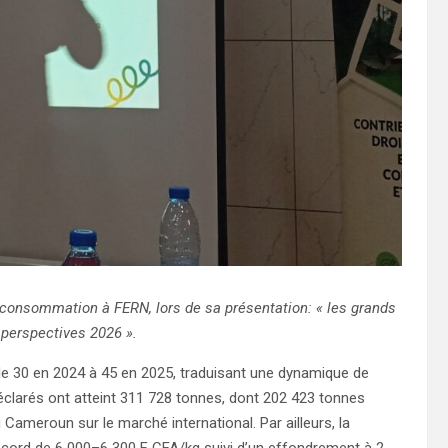
 consommation à FERN, lors de sa présentation: « les grands
perspectives 2026 ».
de 30 en 2024 à 45 en 2025, traduisant une dynamique de
déclarés ont atteint 311 728 tonnes, dont 202 423 tonnes
 Cameroun sur le marché international. Par ailleurs, la
record de 6 000–6 300 F CFA/kg suivi d’un effondrement à 2