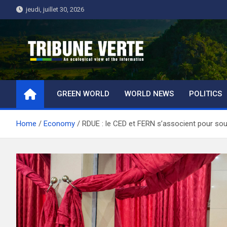
Skip
jeudi, juillet 30, 2026
to
content
Tribune Verte
Un regard écologique de l'information
GREEN WORLD
WORLD NEWS
POLITICS
Home
Economy
RDUE : le CED et FERN s’associent pour soute