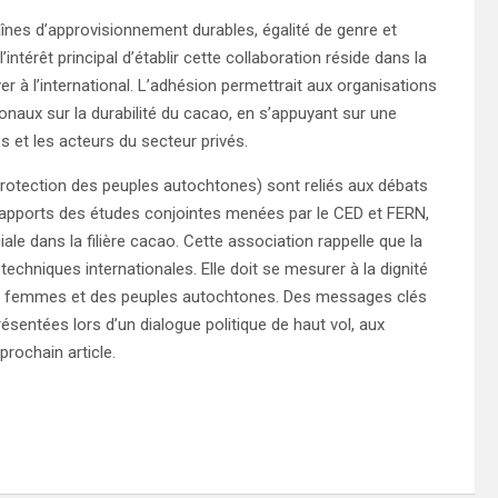
aînes d’approvisionnement durables, égalité de genre et
ntérêt principal d’établir cette collaboration réside dans la
r à l’international. L’adhésion permettrait aux organisations
ionaux sur la durabilité du cacao, en s’appuyant sur une
s et les acteurs du secteur privés.
protection des peuples autochtones) sont reliés aux débats
s rapports des études conjointes menées par le CED et FERN,
ciale dans la filière cacao. Cette association rappelle que la
techniques internationales. Elle doit se mesurer à la dignité
des femmes et des peuples autochtones. Des messages clés
résentées lors d’un dialogue politique de haut vol, aux
rochain article.