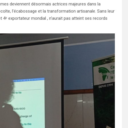
femmes deviennent désormais actrices majeures dans la
récolte, l’écabossage et la transformation artisanale. Sans leur
 4ᵉ exportateur mondial , n’aurait pas atteint ses records