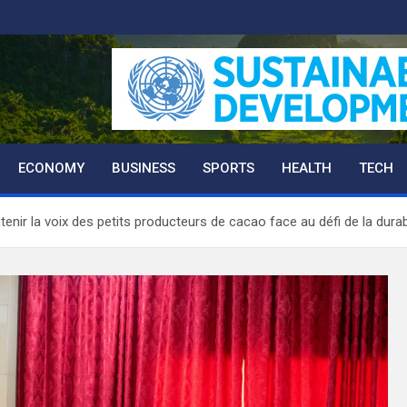
ECONOMY
BUSINESS
SPORTS
HEALTH
TECH
nir la voix des petits producteurs de cacao face au défi de la durabi