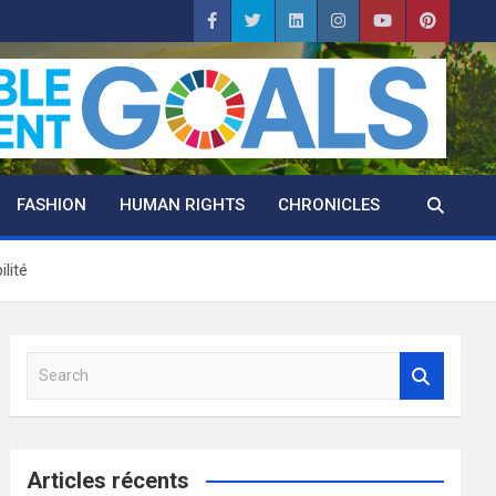
FASHION
HUMAN RIGHTS
CHRONICLES
lité
S
e
a
r
c
Articles récents