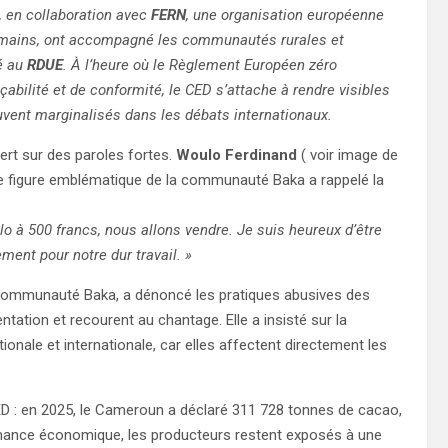
, en collaboration avec
FERN
, une organisation européenne
 humains, ont accompagné les communautés rurales et
é au
RDUE
. À l’heure où le Règlement Européen zéro
bilité et de conformité, le CED s’attache à rendre visibles
ouvent marginalisés dans les débats internationaux.
vert sur des paroles fortes.
Woulo Ferdinand
( voir image de
te figure emblématique de la communauté Baka a rappelé la
 à 500 francs, nous allons vendre. Je suis heureux d’être
ment pour notre dur travail. »
 communauté Baka, a dénoncé les pratiques abusives des
ntation et recourent au chantage. Elle a insisté sur la
ionale et internationale, car elles affectent directement les
ED : en 2025, le Cameroun a déclaré 311 728 tonnes de cacao,
rmance économique, les producteurs restent exposés à une