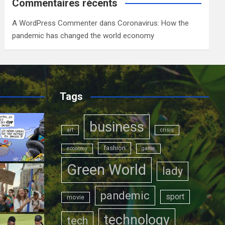
Commentaires récents
A WordPress Commenter
dans
Coronavirus: How the
pandemic has changed the world economy
Tags
business
art
crisis
fashion
economy
game
Green World
lady
pandemic
sport
movie
technology
tech