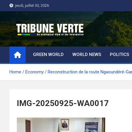
Skip
jeudi, juillet 30, 2026
to
content
Tribune Verte
Un regard écologique de l'information
GREEN WORLD
WORLD NEWS
POLITICS
Home
Economy
Reconstruction de la route Ngaoundéré-Garou
IMG-20250925-WA0017