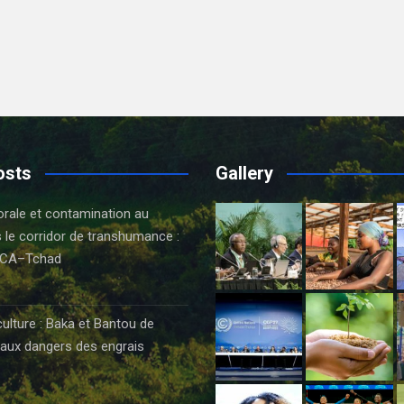
osts
Gallery
orale et contamination au
 le corridor de transhumance :
CA–Tchad
6
culture : Baka et Bantou de
aux dangers des engrais
6