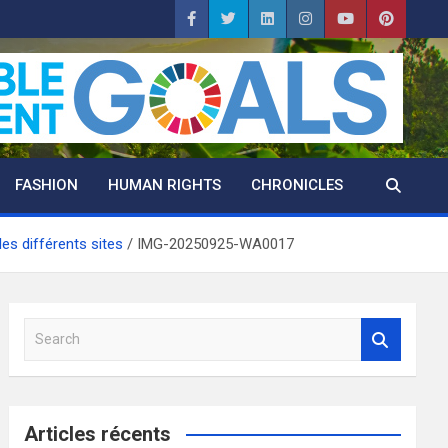
FASHION
HUMAN RIGHTS
CHRONICLES
es différents sites
IMG-20250925-WA0017
S
e
a
r
c
Articles récents