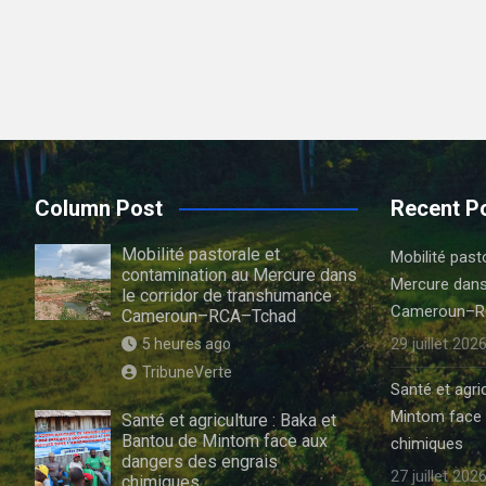
Column Post
Recent P
Mobilité pastorale et
Mobilité past
contamination au Mercure dans
Mercure dans
le corridor de transhumance :
Cameroun–R
Cameroun–RCA–Tchad
29 juillet 202
5 heures ago
TribuneVerte
Santé et agri
Mintom face 
Santé et agriculture : Baka et
Bantou de Mintom face aux
chimiques
dangers des engrais
27 juillet 202
chimiques