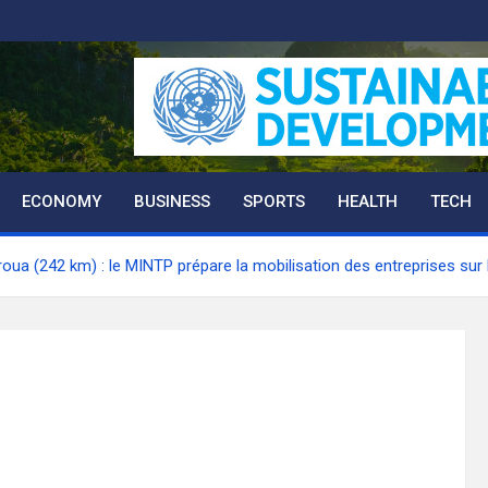
ECONOMY
BUSINESS
SPORTS
HEALTH
TECH
a (242 km) : le MINTP prépare la mobilisation des entreprises sur l