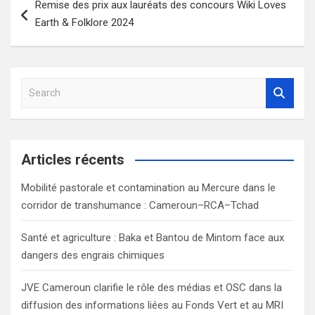
Remise des prix aux lauréats des concours Wiki Loves
de
Earth & Folklore 2024
l’article
S
e
a
r
c
Articles récents
h
Mobilité pastorale et contamination au Mercure dans le
corridor de transhumance : Cameroun–RCA–Tchad
Santé et agriculture : Baka et Bantou de Mintom face aux
dangers des engrais chimiques
JVE Cameroun clarifie le rôle des médias et OSC dans la
diffusion des informations liées au Fonds Vert et au MRI