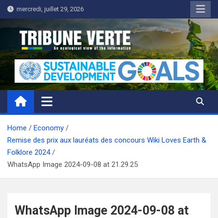
Skip
mercredi, juillet 29, 2026
to
content
Tribune Verte
Un regard écologique de l'information
Home
Economy
Remise des prix aux lauréats des concours Wiki Loves Earth &
Folklore 2024
WhatsApp Image 2024-09-08 at 21.29.25
WhatsApp Image 2024-09-08 at