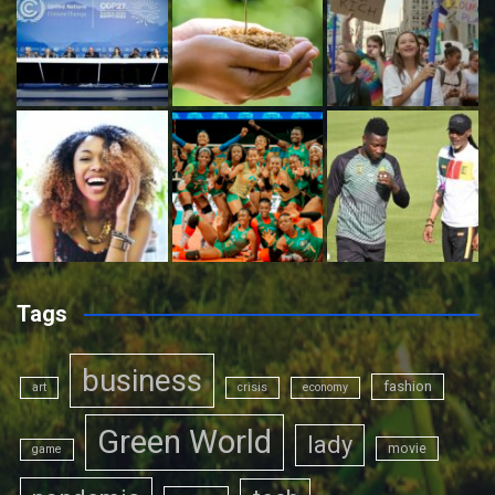
Tags
business
fashion
art
crisis
economy
Green World
lady
movie
game