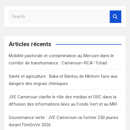
S
e
a
r
c
Articles récents
h
Mobilité pastorale et contamination au Mercure dans le
corridor de transhumance : Cameroun–RCA–Tchad
Santé et agriculture : Baka et Bantou de Mintom face aux
dangers des engrais chimiques
JVE Cameroun clarifie le rôle des médias et OSC dans la
diffusion des informations liées au Fonds Vert et au MRI
Gouvernance verte : JVE Cameroun va former 250 jeunes
durant l’UniGoVe 2026