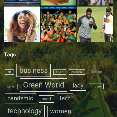
Tags
business
fashion
art
crisis
economy
Green World
lady
movie
game
pandemic
tech
sport
technology
women