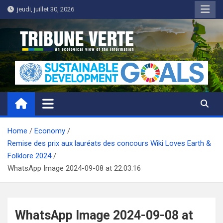
Skip
jeudi, juillet 30, 2026
to
content
Tribune Verte
Un regard écologique de l'information
Home
Economy
Remise des prix aux lauréats des concours Wiki Loves Earth &
Folklore 2024
WhatsApp Image 2024-09-08 at 22.03.16
WhatsApp Image 2024-09-08 at