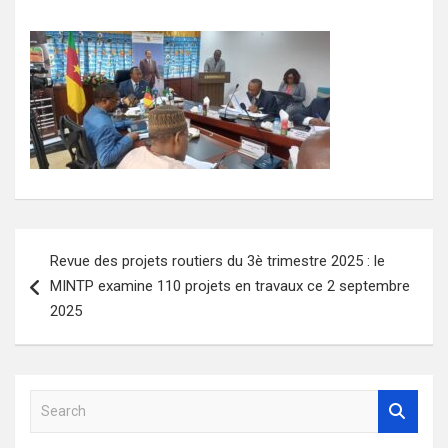
Navigation
Revue des projets routiers du 3è trimestre 2025 : le
de
MINTP examine 110 projets en travaux ce 2 septembre
l’article
2025
S
e