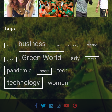
Tags
business
fashion
art
crisis
economy
Green World
lady
movie
game
pandemic
tech
sport
technology
women