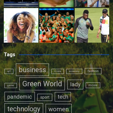
Tags
business
fashion
art
crisis
economy
Green World
lady
movie
game
pandemic
tech
sport
technology
women