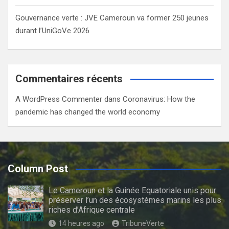
Gouvernance verte : JVE Cameroun va former 250 jeunes
durant l’UniGoVe 2026
Commentaires récents
A WordPress Commenter
dans
Coronavirus: How the
pandemic has changed the world economy
Column Post
Le Cameroun et la Guinée Equatoriale unis pour
préserver l’un des écosystèmes marins les plus
riches d’Afrique centrale
14 heures ago
TribuneVerte