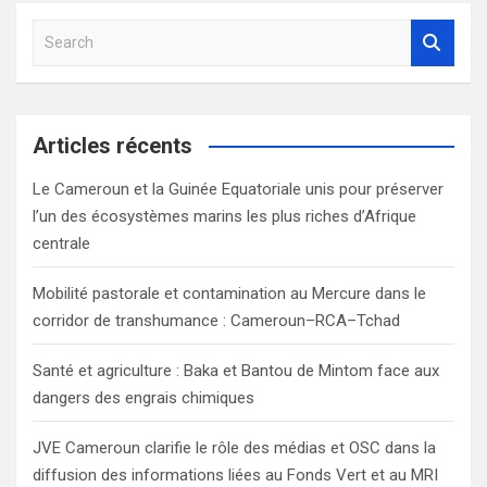
S
e
a
r
c
Articles récents
h
Le Cameroun et la Guinée Equatoriale unis pour préserver
l’un des écosystèmes marins les plus riches d’Afrique
centrale
Mobilité pastorale et contamination au Mercure dans le
corridor de transhumance : Cameroun–RCA–Tchad
Santé et agriculture : Baka et Bantou de Mintom face aux
dangers des engrais chimiques
JVE Cameroun clarifie le rôle des médias et OSC dans la
diffusion des informations liées au Fonds Vert et au MRI