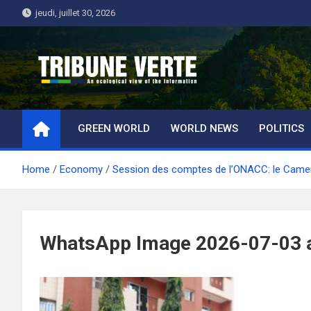
Skip
jeudi, juillet 30, 2026
to
content
Tribune Verte
Un regard écologique de l'information
GREEN WORLD
WORLD NEWS
POLITICS
Home
Economy
Session des comptes de l’ONACC: le Camero
WhatsApp Image 2026-07-03 a