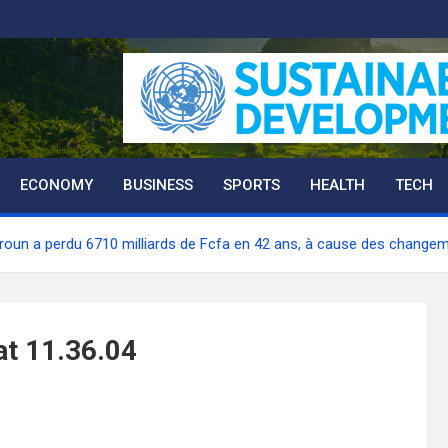
ECONOMY
BUSINESS
SPORTS
HEALTH
TECH
un a perdu 6710 milliards de Fcfa en 42 ans, à cause des changem
t 11.36.04