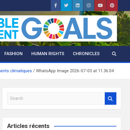
FASHION
HUMAN RIGHTS
CHRONICLES
ents climatiques
WhatsApp Image 2026-07-03 at 11.36.04
S
e
a
r
c
Articles récents