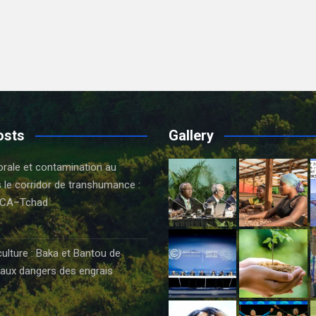
osts
Gallery
orale et contamination au
 le corridor de transhumance :
CA–Tchad
6
culture : Baka et Bantou de
aux dangers des engrais
6