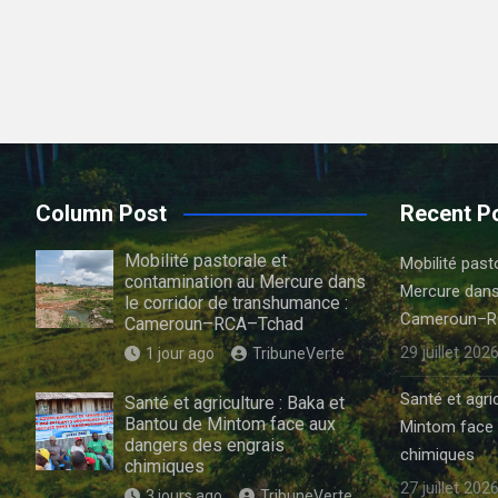
Column Post
Recent P
Mobilité pastorale et
Mobilité past
contamination au Mercure dans
Mercure dans
le corridor de transhumance :
Cameroun–R
Cameroun–RCA–Tchad
29 juillet 202
1 jour ago
TribuneVerte
Santé et agri
Santé et agriculture : Baka et
Bantou de Mintom face aux
Mintom face 
dangers des engrais
chimiques
chimiques
27 juillet 202
3 jours ago
TribuneVerte