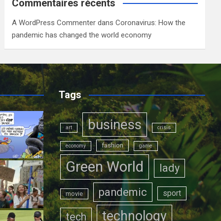
Commentaires récents
A WordPress Commenter
dans
Coronavirus: How the
pandemic has changed the world economy
Tags
business
art
crisis
fashion
economy
game
Green World
lady
pandemic
sport
movie
technology
tech