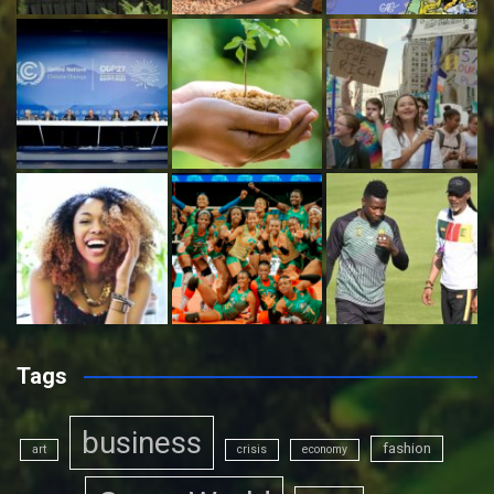
Tags
business
fashion
art
crisis
economy