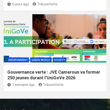
5 jours ago
TribuneVerte
ENVIRONMENT
GREEN WORLD
SOCIETY
Gouvernance verte : JVE Cameroun va former
250 jeunes durant l’UniGoVe 2026
1 semaine ago
TribuneVerte