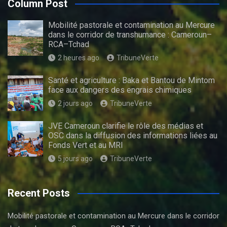
Column Post
Mobilité pastorale et contamination au Mercure
dans le corridor de transhumance : Cameroun–
RCA–Tchad
2 heures ago
TribuneVerte
Santé et agriculture : Baka et Bantou de Mintom
face aux dangers des engrais chimiques
2 jours ago
TribuneVerte
JVE Cameroun clarifie le rôle des médias et
OSC dans la diffusion des informations liées au
Fonds Vert et au MRI
5 jours ago
TribuneVerte
Recent Posts
Mobilité pastorale et contamination au Mercure dans le corridor