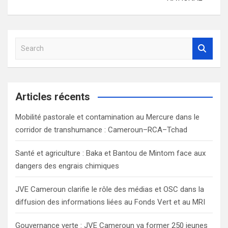
S
e
a
r
c
Articles récents
h
Mobilité pastorale et contamination au Mercure dans le
corridor de transhumance : Cameroun–RCA–Tchad
Santé et agriculture : Baka et Bantou de Mintom face aux
dangers des engrais chimiques
JVE Cameroun clarifie le rôle des médias et OSC dans la
diffusion des informations liées au Fonds Vert et au MRI
Gouvernance verte : JVE Cameroun va former 250 jeunes