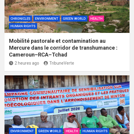
CHRONICLES
ENVIRONMENT
GREEN WORLD
HEALTH
HUMAN RIGHTS
Mobilité pastorale et contamination au
Mercure dans le corridor de transhumance :
Cameroun–RCA–Tchad
2 heures ago
TribuneVerte
ENVIRONMENT
GREEN WORLD
HEALTH
HUMAN RIGHTS