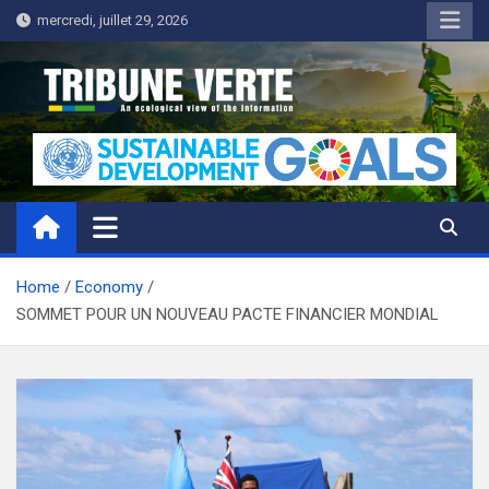
Skip
mercredi, juillet 29, 2026
to
content
Tribune Verte
Un regard écologique de l'information
Home
Economy
SOMMET POUR UN NOUVEAU PACTE FINANCIER MONDIAL