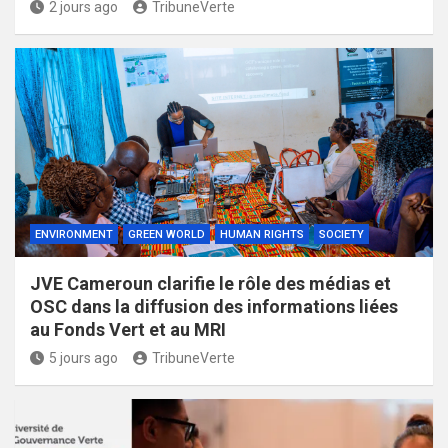
2 jours ago
TribuneVerte
ENVIRONMENT
GREEN WORLD
HUMAN RIGHTS
SOCIETY
JVE Cameroun clarifie le rôle des médias et
OSC dans la diffusion des informations liées
au Fonds Vert et au MRI
5 jours ago
TribuneVerte