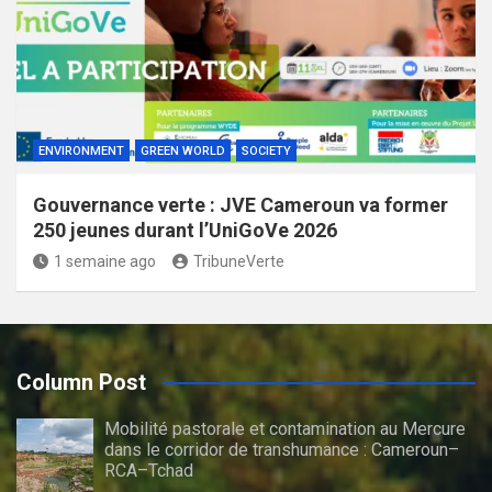
ENVIRONMENT
GREEN WORLD
SOCIETY
Gouvernance verte : JVE Cameroun va former
250 jeunes durant l’UniGoVe 2026
1 semaine ago
TribuneVerte
Column Post
Mobilité pastorale et contamination au Mercure
dans le corridor de transhumance : Cameroun–
RCA–Tchad