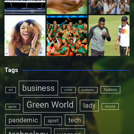
Tags
business
fashion
art
crisis
economy
Green World
lady
movie
game
pandemic
tech
sport