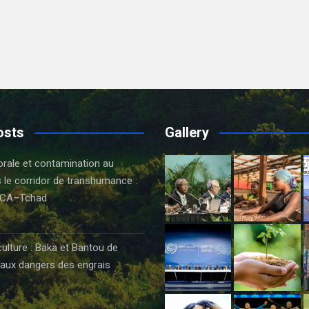
osts
Gallery
orale et contamination au
 le corridor de transhumance :
CA–Tchad
6
culture : Baka et Bantou de
aux dangers des engrais
6