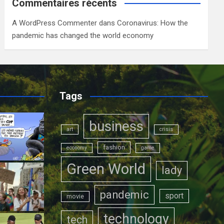
Commentaires récents
A WordPress Commenter
dans
Coronavirus: How the
pandemic has changed the world economy
Tags
business
art
crisis
fashion
economy
game
Green World
lady
pandemic
sport
movie
technology
tech