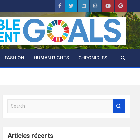
FASHION
HUMAN RIGHTS
CHRONICLES
S
e
a
r
c
Articles récents