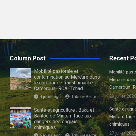
Column Post
Recent P
Mobilité pastorale et
Mobilité past
contamination au Mercure dans
Mercure dans
le corridor de transhumance :
Cameroun–R
Cameroun–RCA–Tchad
29 juillet 202
4 jours ago
TribuneVerte
Santé et agri
Santé et agriculture : Baka et
Bantou de Mintom face aux
Mintom face 
dangers des engrais
chimiques
chimiques
27 juillet 202
6 jours ago
TribuneVerte