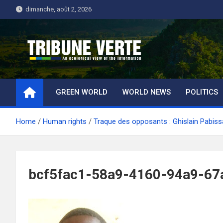
Skip
dimanche, août 2, 2026
to
content
Tribune Verte
Un regard écologique de l'information
GREEN WORLD
WORLD NEWS
POLITICS
Home
Human rights
Traque des opposants : Ghislain Pabiss
bcf5fac1-58a9-4160-94a9-6