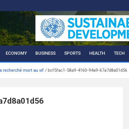
ECONOMY
BUSINESS
SPORTS
HEALTH
TECH
a recherché mort au vif
bcf5fac1-58a9-4160-94a9-67a7d8a01d56
7a7d8a01d56