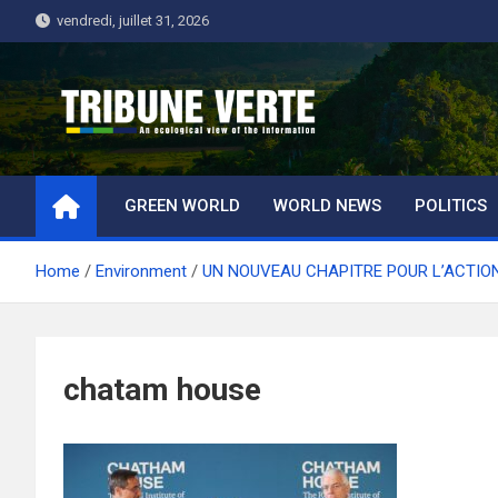
Skip
vendredi, juillet 31, 2026
to
content
Tribune Verte
Un regard écologique de l'information
GREEN WORLD
WORLD NEWS
POLITICS
Home
Environment
UN NOUVEAU CHAPITRE POUR L’ACTIO
chatam house