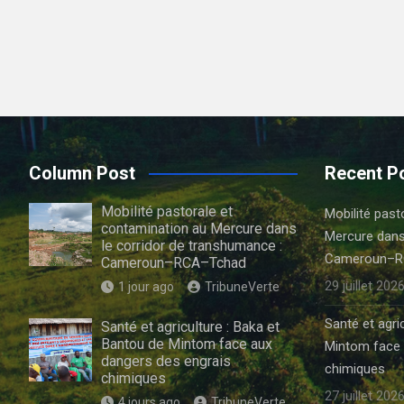
Column Post
Recent P
Mobilité pastorale et
Mobilité past
contamination au Mercure dans
Mercure dans
le corridor de transhumance :
Cameroun–R
Cameroun–RCA–Tchad
29 juillet 202
1 jour ago
TribuneVerte
Santé et agri
Santé et agriculture : Baka et
Bantou de Mintom face aux
Mintom face 
dangers des engrais
chimiques
chimiques
27 juillet 202
4 jours ago
TribuneVerte