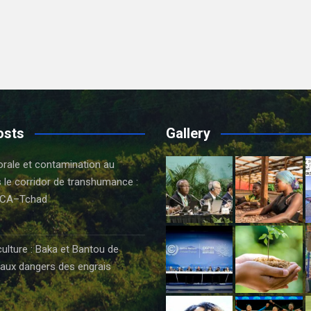
osts
Gallery
orale et contamination au
 le corridor de transhumance :
CA–Tchad
6
culture : Baka et Bantou de
aux dangers des engrais
6