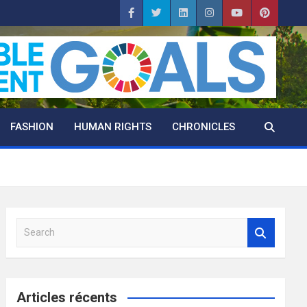
FASHION
HUMAN RIGHTS
CHRONICLES
S
e
a
r
c
Articles récents