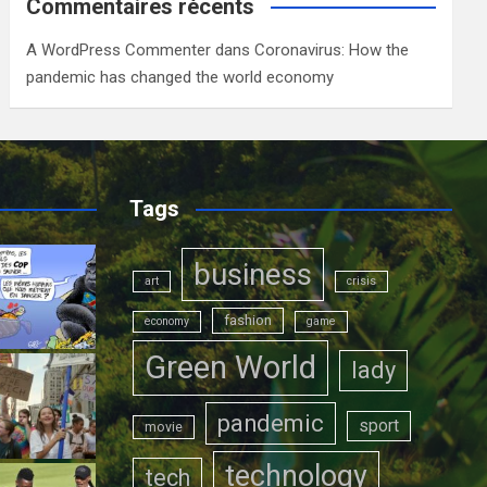
Commentaires récents
A WordPress Commenter
dans
Coronavirus: How the
pandemic has changed the world economy
Tags
business
art
crisis
fashion
economy
game
Green World
lady
pandemic
sport
movie
technology
tech