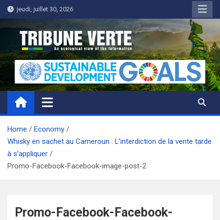
Skip
jeudi, juillet 30, 2026
to
content
Tribune Verte
Un regard écologique de l'information
Home
Economy
Whisky en sachet au Cameroun : L’interdiction de la vente tarde
à s’appliquer
Promo-Facebook-Facebook-image-post-2
Promo-Facebook-Facebook-