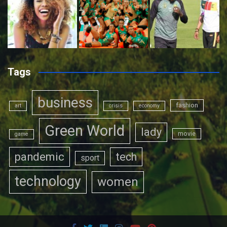
Tags
business
fashion
art
crisis
economy
Green World
lady
movie
game
pandemic
tech
sport
technology
women