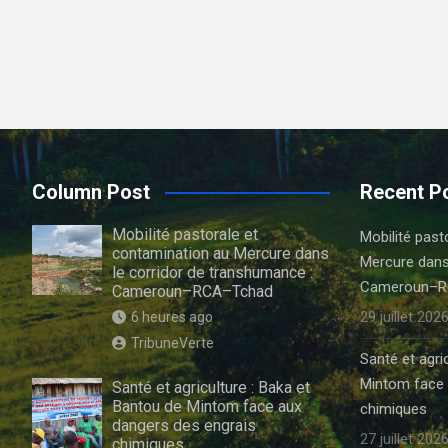
Column Post
Recent P
Mobilité pastorale et
Mobilité past
contamination au Mercure dans
Mercure dans
le corridor de transhumance :
Cameroun–R
Cameroun–RCA–Tchad
29 juillet 202
6 heures ago
TribuneVerte
Santé et agri
Mintom face 
Santé et agriculture : Baka et
Bantou de Mintom face aux
chimiques
dangers des engrais
27 juillet 202
chimiques