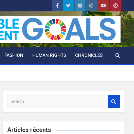
FASHION
HUMAN RIGHTS
CHRONICLES
S
e
a
r
c
Articles récents