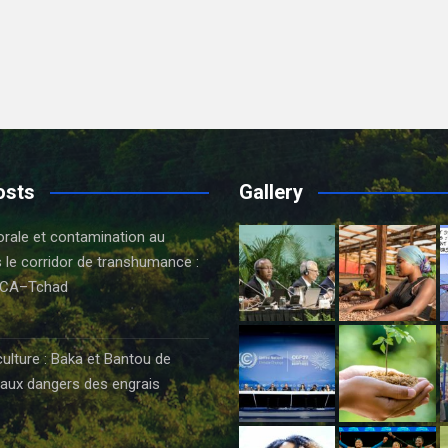
osts
Gallery
orale et contamination au
 le corridor de transhumance :
CA–Tchad
6
culture : Baka et Bantou de
aux dangers des engrais
6