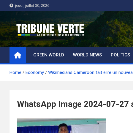
Skip
jeudi, juillet 30, 2026
to
content
Tribune Verte
Un regard écologique de l'information
GREEN WORLD
WORLD NEWS
POLITICS
Home
Economy
Wikimedians Cameroon fait élire un nouvea
WhatsApp Image 2024-07-27 a