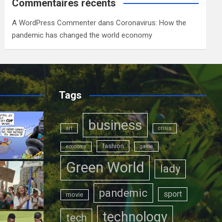
Commentaires récents
A WordPress Commenter
dans
Coronavirus: How the
pandemic has changed the world economy
Tags
business
art
crisis
fashion
economy
game
Green World
lady
pandemic
sport
movie
technology
tech