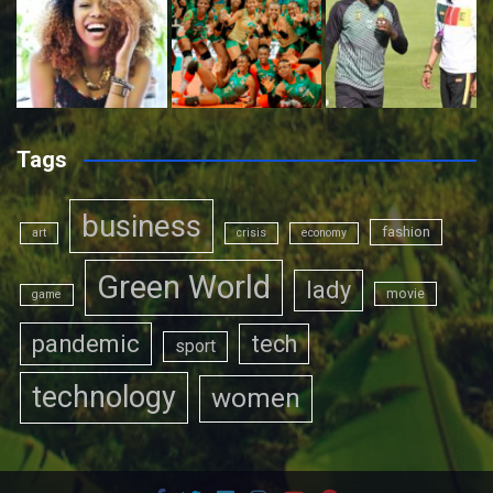
Tags
business
fashion
art
crisis
economy
Green World
lady
movie
game
pandemic
tech
sport
technology
women