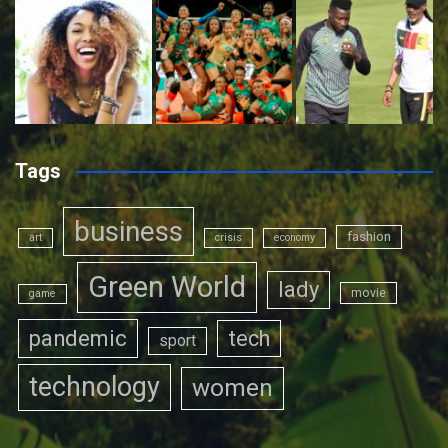
Tags
business
fashion
art
crisis
economy
Green World
lady
movie
game
pandemic
tech
sport
technology
women