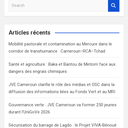
S
e
a
r
c
Articles récents
h
Mobilité pastorale et contamination au Mercure dans le
corridor de transhumance : Cameroun–RCA–Tchad
Santé et agriculture : Baka et Bantou de Mintom face aux
dangers des engrais chimiques
JVE Cameroun clarifie le rôle des médias et OSC dans la
diffusion des informations liées au Fonds Vert et au MRI
Gouvernance verte : JVE Cameroun va former 250 jeunes
durant l’UniGoVe 2026
Sécurisation du barrage de Lagdo : le Projet VIVA‑Bénoué