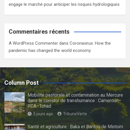
engage le marché pour anticiper les risques hydrologiques
Commentaires récents
A WordPress Commenter
dans
Coronavirus: How the
pandemic has changed the world economy
Column Post
Mobilité pastorale et contamination au Mercure
dans le corridor de transhumance : Cameroun–
RCA–Tchad
3 jours ago
TribuneVerte
Santé et agriculture : Baka et Bantou de Mintom