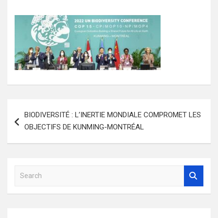
Navigation
BIODIVERSITÉ : L’INERTIE MONDIALE COMPROMET LES
de
OBJECTIFS DE KUNMING-MONTRÉAL
l’article
S
e
a
r