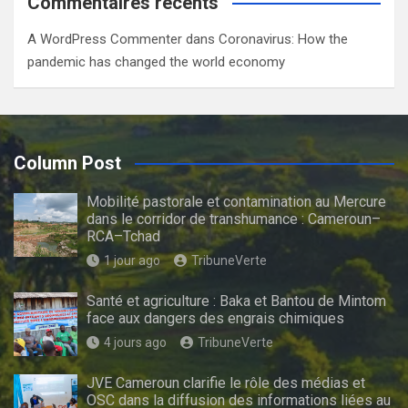
Commentaires récents
A WordPress Commenter
dans
Coronavirus: How the
pandemic has changed the world economy
Column Post
Mobilité pastorale et contamination au Mercure
dans le corridor de transhumance : Cameroun–
RCA–Tchad
1 jour ago
TribuneVerte
Santé et agriculture : Baka et Bantou de Mintom
face aux dangers des engrais chimiques
4 jours ago
TribuneVerte
JVE Cameroun clarifie le rôle des médias et
OSC dans la diffusion des informations liées au