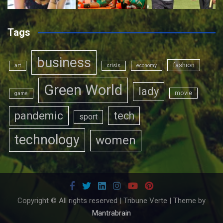
Tags
business
fashion
art
crisis
economy
Green World
lady
movie
game
pandemic
tech
sport
technology
women
Copyright © All rights reserved | Tribune Verte | Theme by
Mantrabrain