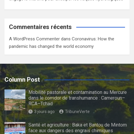
Commentaires récents
A WordPress Commenter
dans
Coronavirus: How the
pandemic has changed the world economy
Column Post
Mobilité pastorale et contamination au Mercure
dans le corridor de transhumance : Cameroun–
RCA–Tchad
3 jours ago
TribuneVerte
Santé et agriculture : Baka et Bantou de Mintom
face aux dangers des engrais chimiques