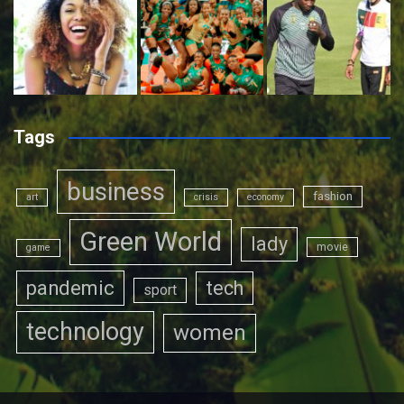
Tags
business
fashion
art
crisis
economy
Green World
lady
movie
game
pandemic
tech
sport
technology
women