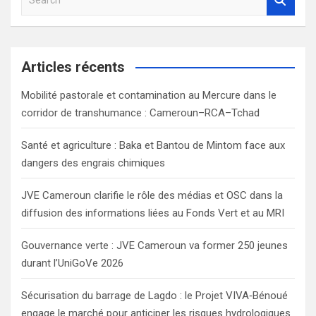
e
a
r
c
Articles récents
h
Mobilité pastorale et contamination au Mercure dans le
corridor de transhumance : Cameroun–RCA–Tchad
Santé et agriculture : Baka et Bantou de Mintom face aux
dangers des engrais chimiques
JVE Cameroun clarifie le rôle des médias et OSC dans la
diffusion des informations liées au Fonds Vert et au MRI
Gouvernance verte : JVE Cameroun va former 250 jeunes
durant l’UniGoVe 2026
Sécurisation du barrage de Lagdo : le Projet VIVA‑Bénoué
engage le marché pour anticiper les risques hydrologiques