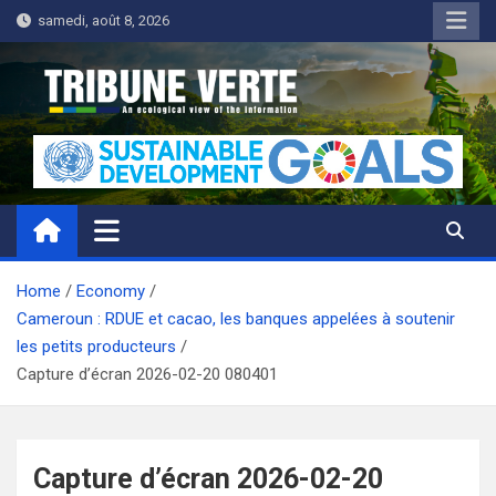
Skip
samedi, août 8, 2026
to
content
Tribune Verte
Un regard écologique de l'information
Home
Economy
Cameroun : RDUE et cacao, les banques appelées à soutenir
les petits producteurs
Capture d’écran 2026-02-20 080401
Capture d’écran 2026-02-20