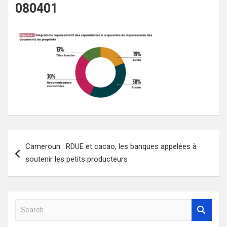
080401
Navigation
Cameroun : RDUE et cacao, les banques appelées à
de
soutenir les petits producteurs
l’article
S
e