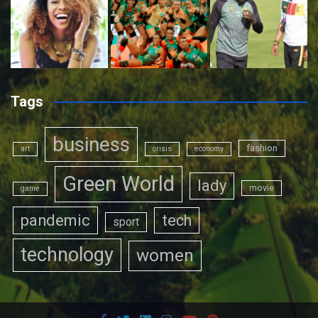
Tags
business
fashion
art
crisis
economy
Green World
lady
movie
game
pandemic
tech
sport
technology
women