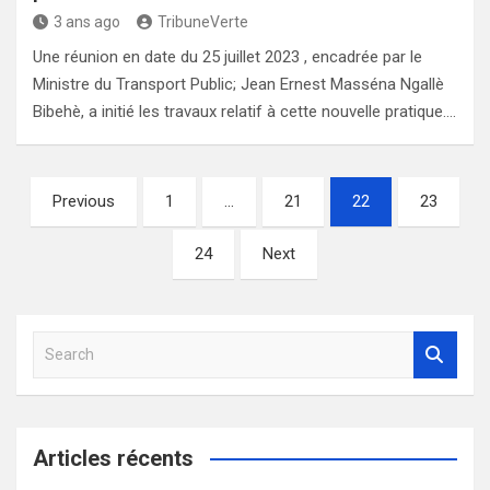
3 ans ago
TribuneVerte
Une réunion en date du 25 juillet 2023 , encadrée par le
Ministre du Transport Public; Jean Ernest Masséna Ngallè
Bibehè, a initié les travaux relatif à cette nouvelle pratique.…
Pagination
Previous
1
…
21
22
23
des
24
Next
publications
S
e
a
r
c
Articles récents
h