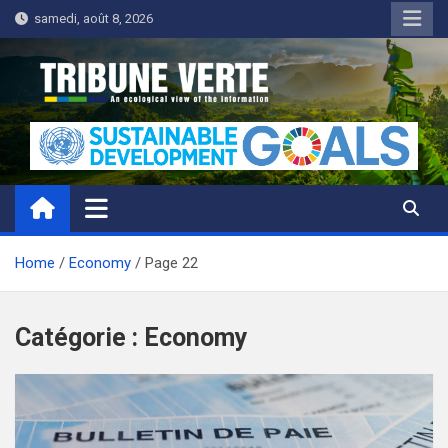
Skip
samedi, août 8, 2026
to
content
Tribune Verte
Un regard écologique de l'information
Home
Economy
Page 22
Catégorie :
Economy