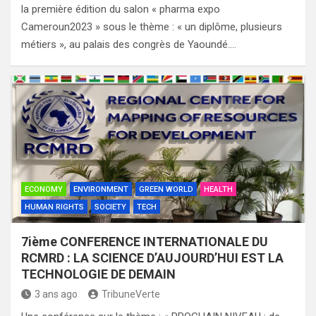
la première édition du salon « pharma expo
Cameroun2023 » sous le thème : « un diplôme, plusieurs
métiers », au palais des congrès de Yaoundé.…
ECONOMY
ENVIRONMENT
GREEN WORLD
HEALTH
HUMAN RIGHTS
SOCIETY
TECH
7ième CONFERENCE INTERNATIONALE DU
RCMRD : LA SCIENCE D’AUJOURD’HUI EST LA
TECHNOLOGIE DE DEMAIN
3 ans ago
TribuneVerte