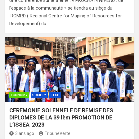
Une conférence sur le thème : « PROCHAIN NIVEAU : de
l’espace à la communauté » se tiendra au siège du
RCMRD ( Regional Centre for Maping of Resources for
Developement) du…
ECONOMY
SOCIETY
TECH
CEREMONIE SOLENNELE DE REMISE DES
DIPLOMES DE LA 39 ièm PROMOTION DE
L’ISSEA 2023
3 ans ago
TribuneVerte