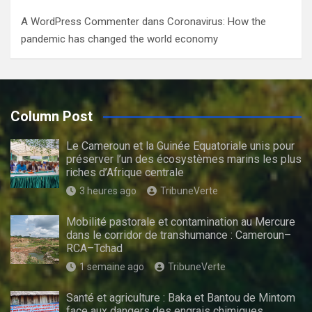
A WordPress Commenter
dans
Coronavirus: How the
pandemic has changed the world economy
Column Post
Le Cameroun et la Guinée Equatoriale unis pour
préserver l’un des écosystèmes marins les plus
riches d’Afrique centrale
3 heures ago
TribuneVerte
Mobilité pastorale et contamination au Mercure
dans le corridor de transhumance : Cameroun–
RCA–Tchad
1 semaine ago
TribuneVerte
Santé et agriculture : Baka et Bantou de Mintom
face aux dangers des engrais chimiques