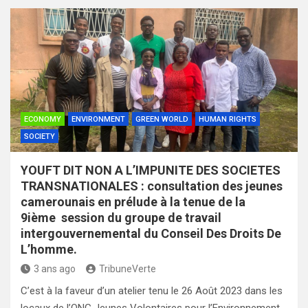
ECONOMY
ENVIRONMENT
GREEN WORLD
HUMAN RIGHTS
SOCIETY
YOUFT DIT NON A L’IMPUNITE DES SOCIETES
TRANSNATIONALES : consultation des jeunes
camerounais en prélude à la tenue de la
9ième session du groupe de travail
intergouvernemental du Conseil Des Droits De
L’homme.
3 ans ago
TribuneVerte
C’est à la faveur d’un atelier tenu le 26 Août 2023 dans les
locaux de l’ONG Jeunes Volontaires pour l’Environnement