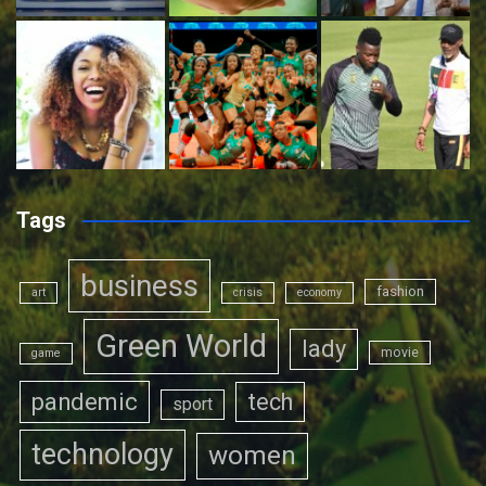
Tags
business
fashion
art
crisis
economy
Green World
lady
movie
game
pandemic
tech
sport
technology
women