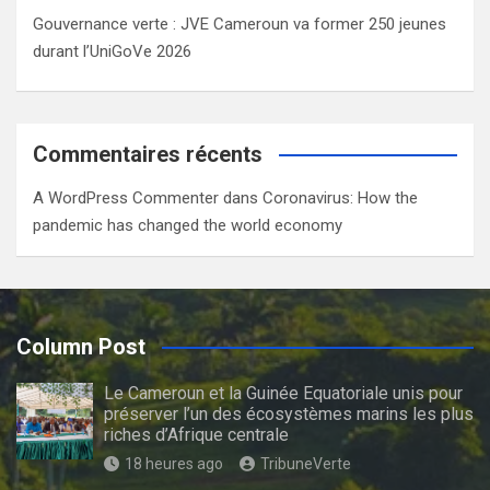
Gouvernance verte : JVE Cameroun va former 250 jeunes
durant l’UniGoVe 2026
Commentaires récents
A WordPress Commenter
dans
Coronavirus: How the
pandemic has changed the world economy
Column Post
Le Cameroun et la Guinée Equatoriale unis pour
préserver l’un des écosystèmes marins les plus
riches d’Afrique centrale
18 heures ago
TribuneVerte