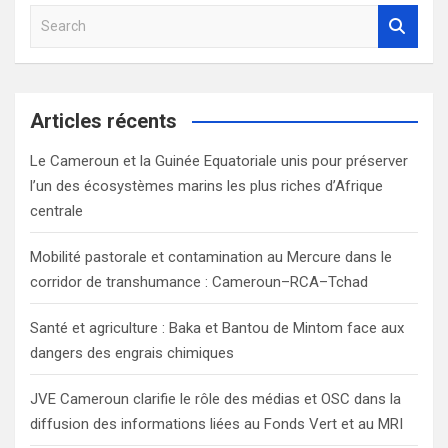
S
e
a
r
c
Articles récents
h
Le Cameroun et la Guinée Equatoriale unis pour préserver
l’un des écosystèmes marins les plus riches d’Afrique
centrale
Mobilité pastorale et contamination au Mercure dans le
corridor de transhumance : Cameroun–RCA–Tchad
Santé et agriculture : Baka et Bantou de Mintom face aux
dangers des engrais chimiques
JVE Cameroun clarifie le rôle des médias et OSC dans la
diffusion des informations liées au Fonds Vert et au MRI