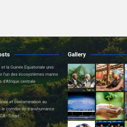
osts
Gallery
t la Guinée Equatoriale unis
er l’un des écosystèmes marins
s d’Afrique centrale
orale et contamination au
 le corridor de transhumance :
CA–Tchad
6