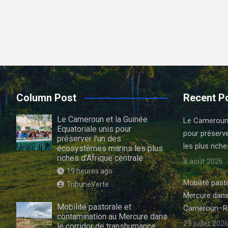
Column Post
Recent P
Le Cameroun et la Guinée
Le Cameroun e
Equatoriale unis pour
pour préserv
préserver l’un des
les plus riche
écosystèmes marins les plus
riches d’Afrique centrale
8 août 2026
19 heures ago
Mobilité past
TribuneVerte
Mercure dans
Mobilité pastorale et
Cameroun–R
contamination au Mercure dans
29 juillet 202
le corridor de transhumance :