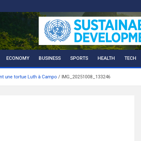
ECONOMY
BUSINESS
SPORTS
HEALTH
TECH
nt une tortue Luth à Campo
IMG_20251008_133246