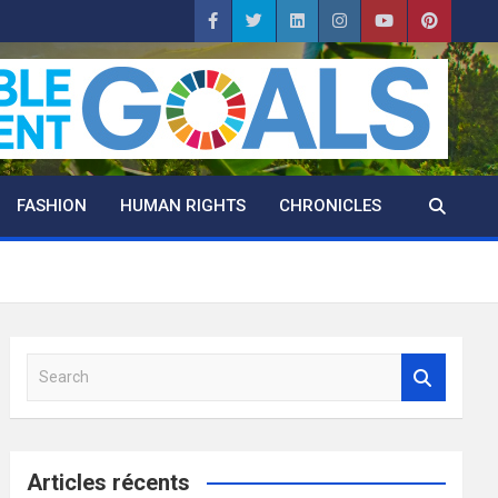
FASHION
HUMAN RIGHTS
CHRONICLES
S
e
a
r
c
Articles récents