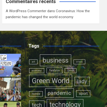
Commentaires récents
A WordPress Commenter
dans
Coronavirus: How the
pandemic has changed the world economy
Tags
business
art
crisis
fashion
economy
game
Green World
lady
pandemic
sport
movie
technology
tech