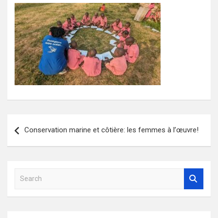
Navigation
Conservation marine et côtière: les femmes à l’œuvre!
de
l’article
S
e
a
r