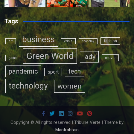
Tags
business
fashion
art
crisis
economy
Green World
lady
movie
game
pandemic
tech
sport
technology
women
Copyright © All rights reserved | Tribune Verte | Theme by
Mantrabrain