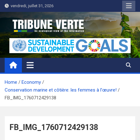
Skip
vendredi, juillet 31, 2026
to
content
Tribune Verte
Un regard écologique de l'information
Home
Economy
Conservation marine et côtière: les femmes à l’œuvre!
FB_IMG_1760712429138
FB_IMG_1760712429138