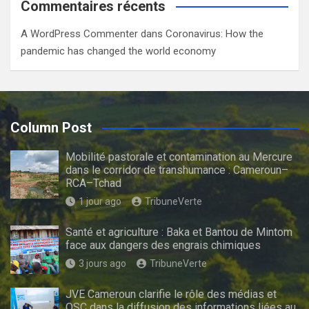
Commentaires récents
A WordPress Commenter
dans
Coronavirus: How the
pandemic has changed the world economy
Column Post
Mobilité pastorale et contamination au Mercure
dans le corridor de transhumance : Cameroun–
RCA–Tchad
1 jour ago
TribuneVerte
Santé et agriculture : Baka et Bantou de Mintom
face aux dangers des engrais chimiques
3 jours ago
TribuneVerte
JVE Cameroun clarifie le rôle des médias et
OSC dans la diffusion des informations liées au