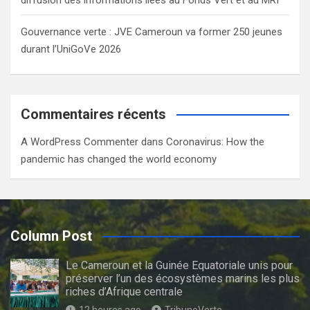
Gouvernance verte : JVE Cameroun va former 250 jeunes
durant l’UniGoVe 2026
Commentaires récents
A WordPress Commenter
dans
Coronavirus: How the
pandemic has changed the world economy
Column Post
Le Cameroun et la Guinée Equatoriale unis pour
préserver l’un des écosystèmes marins les plus
riches d’Afrique centrale
12 heures ago
TribuneVerte