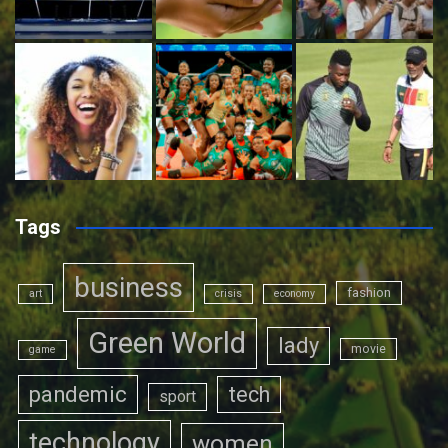
Tags
business
fashion
art
crisis
economy
Green World
lady
movie
game
pandemic
tech
sport
technology
women