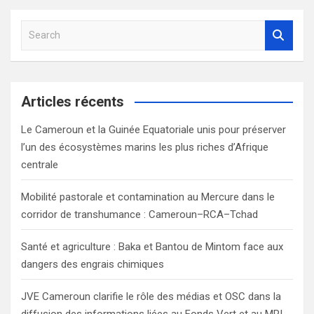
S
e
a
r
c
Articles récents
h
Le Cameroun et la Guinée Equatoriale unis pour préserver
l’un des écosystèmes marins les plus riches d’Afrique
centrale
Mobilité pastorale et contamination au Mercure dans le
corridor de transhumance : Cameroun–RCA–Tchad
Santé et agriculture : Baka et Bantou de Mintom face aux
dangers des engrais chimiques
JVE Cameroun clarifie le rôle des médias et OSC dans la
diffusion des informations liées au Fonds Vert et au MRI