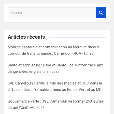
S
e
a
r
c
Articles récents
h
Mobilité pastorale et contamination au Mercure dans le
corridor de transhumance : Cameroun–RCA–Tchad
Santé et agriculture : Baka et Bantou de Mintom face aux
dangers des engrais chimiques
JVE Cameroun clarifie le rôle des médias et OSC dans la
diffusion des informations liées au Fonds Vert et au MRI
Gouvernance verte : JVE Cameroun va former 250 jeunes
durant l’UniGoVe 2026