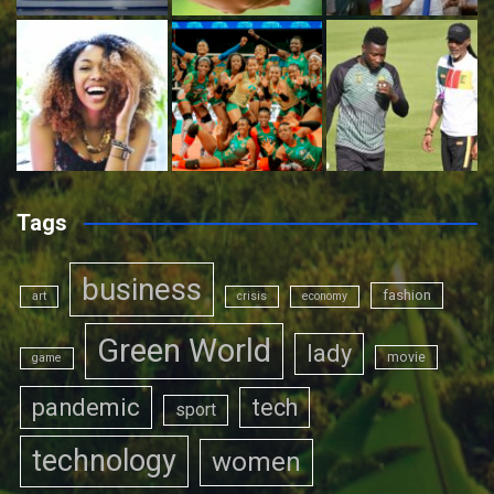
Tags
business
fashion
art
crisis
economy
Green World
lady
movie
game
pandemic
tech
sport
technology
women