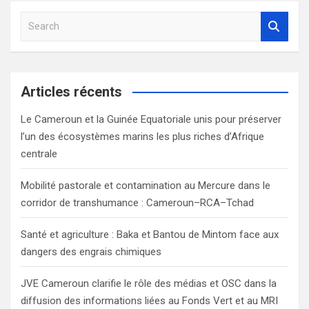
S
e
a
r
c
Articles récents
h
Le Cameroun et la Guinée Equatoriale unis pour préserver
l’un des écosystèmes marins les plus riches d’Afrique
centrale
Mobilité pastorale et contamination au Mercure dans le
corridor de transhumance : Cameroun–RCA–Tchad
Santé et agriculture : Baka et Bantou de Mintom face aux
dangers des engrais chimiques
JVE Cameroun clarifie le rôle des médias et OSC dans la
diffusion des informations liées au Fonds Vert et au MRI