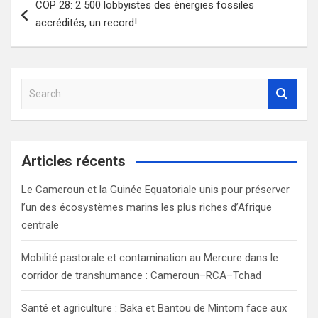
COP 28: 2 500 lobbyistes des énergies fossiles
de
accrédités, un record!
l’article
S
e
a
r
c
Articles récents
h
Le Cameroun et la Guinée Equatoriale unis pour préserver
l’un des écosystèmes marins les plus riches d’Afrique
centrale
Mobilité pastorale et contamination au Mercure dans le
corridor de transhumance : Cameroun–RCA–Tchad
Santé et agriculture : Baka et Bantou de Mintom face aux