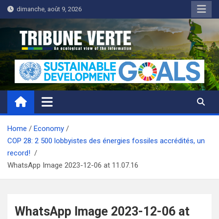
Skip
dimanche, août 9, 2026
to
content
Tribune Verte
Un regard écologique de l'information
Home
Economy
COP 28: 2 500 lobbyistes des énergies fossiles accrédités, un
record!
WhatsApp Image 2023-12-06 at 11.07.16
WhatsApp Image 2023-12-06 at