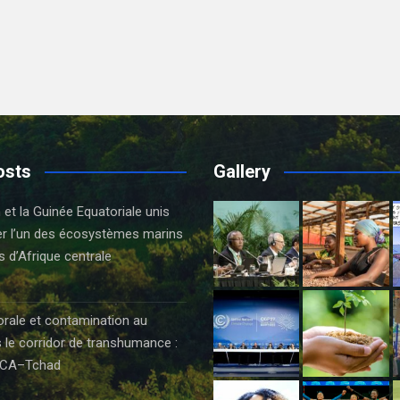
osts
Gallery
t la Guinée Equatoriale unis
er l’un des écosystèmes marins
s d’Afrique centrale
orale et contamination au
 le corridor de transhumance :
CA–Tchad
6