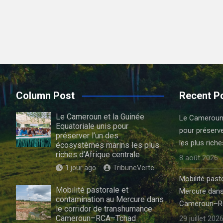
Column Post
Recent P
Le Cameroun et la Guinée
Le Cameroun e
Equatoriale unis pour
pour préserv
préserver l’un des
les plus riche
écosystèmes marins les plus
riches d’Afrique centrale
8 août 2026
1 jour ago
TribuneVerte
Mobilité past
Mobilité pastorale et
Mercure dans
contamination au Mercure dans
Cameroun–R
le corridor de transhumance :
Cameroun–RCA–Tchad
29 juillet 202