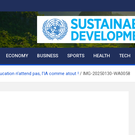
ECONOMY
BUSINESS
SPORTS
HEALTH
TECH
éducation n’attend pas, l’IA comme atout !
IMG-20250130-WA0058