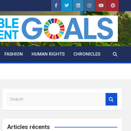
FASHION
HUMAN RIGHTS
CHRONICLES
S
e
a
r
c
Articles récents