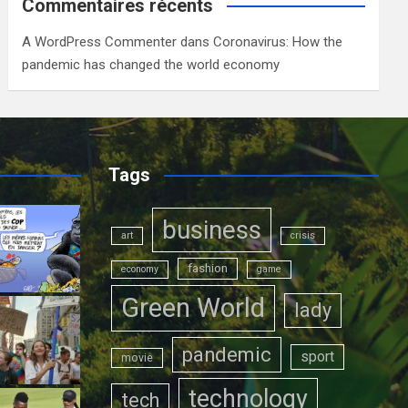
Commentaires récents
A WordPress Commenter
dans
Coronavirus: How the
pandemic has changed the world economy
Tags
business
art
crisis
fashion
economy
game
Green World
lady
pandemic
sport
movie
technology
tech