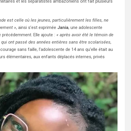
militaires et les séparatistes ambazoniens ont fait plusieurs
e est celle où les jeunes, particulièrement les filles, ne
ngement »
, ainsi s’est exprimée
Jania
, une adolescente
ité précédemment. Elle ajoute
: « après avoir été le témoin de
es qui ont passé des années entières sans être scolarisées,
courage sans faille, l’adolescente de 14 ans qu’elle était au
rs élémentaires, aux enfants déplacés internes, privés