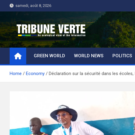
Skip
samedi, août 8, 2026
to
content
Tribune Verte
Un regard écologique de l'information
GREEN WORLD
WORLD NEWS
POLITICS
Home
Economy
Déclaration sur la sécurité dans les écoles,