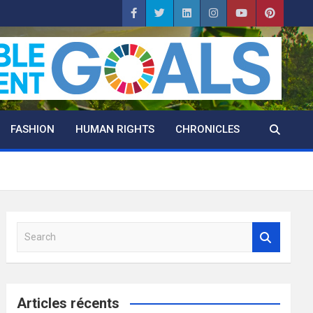
FASHION
HUMAN RIGHTS
CHRONICLES
S
e
a
r
c
Articles récents