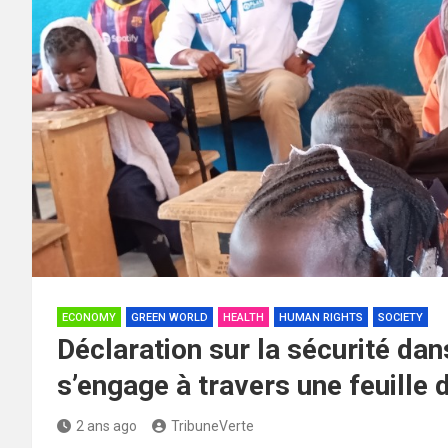
ECONOMY
GREEN WORLD
HEALTH
HUMAN RIGHTS
SOCIETY
Déclaration sur la sécurité da
s’engage à travers une feuille d
2 ans ago
TribuneVerte