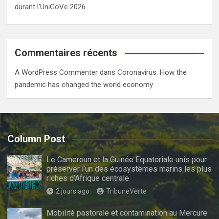
durant l’UniGoVe 2026
Commentaires récents
A WordPress Commenter
dans
Coronavirus: How the
pandemic has changed the world economy
Column Post
Le Cameroun et la Guinée Equatoriale unis pour
préserver l’un des écosystèmes marins les plus
riches d’Afrique centrale
2 jours ago
TribuneVerte
Mobilité pastorale et contamination au Mercure