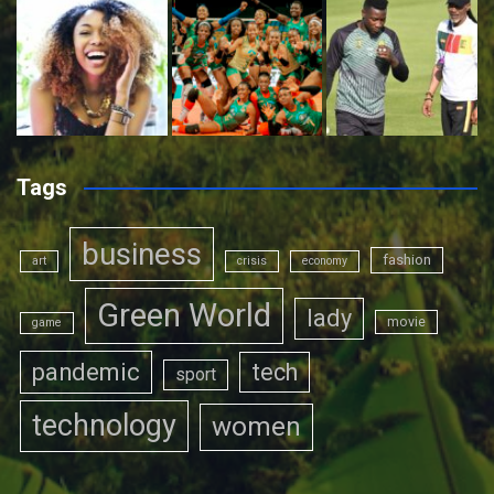
Tags
business
fashion
art
crisis
economy
Green World
lady
movie
game
pandemic
tech
sport
technology
women