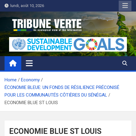
Skip
lundi, août 10, 2026
to
content
Tribune Verte
Un regard écologique de l'information
Home
Economy
ÉCONOMIE BLEUE: UN FONDS DE RÉSILIENCE PRÉCONISÉ
POUR LES COMMUNAUTÉS CÔTIÈRES DU SÉNÉGAL
ECONOMIE BLUE ST LOUIS
ECONOMIE BLUE ST LOUIS