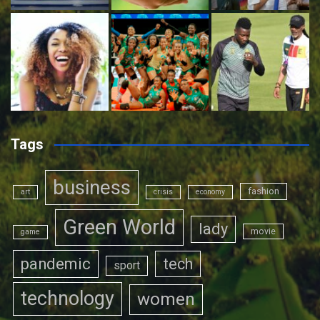
Tags
business
fashion
art
crisis
economy
Green World
lady
movie
game
pandemic
tech
sport
technology
women