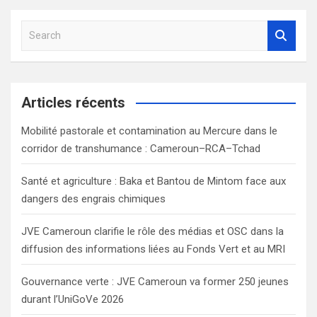
S
e
a
r
c
Articles récents
h
Mobilité pastorale et contamination au Mercure dans le
corridor de transhumance : Cameroun–RCA–Tchad
Santé et agriculture : Baka et Bantou de Mintom face aux
dangers des engrais chimiques
JVE Cameroun clarifie le rôle des médias et OSC dans la
diffusion des informations liées au Fonds Vert et au MRI
Gouvernance verte : JVE Cameroun va former 250 jeunes
durant l’UniGoVe 2026