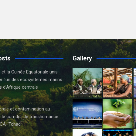
osts
Gallery
t la Guinée Equatoriale unis
er l’un des écosystèmes marins
s d’Afrique centrale
orale et contamination au
 le corridor de transhumance :
CA–Tchad
6