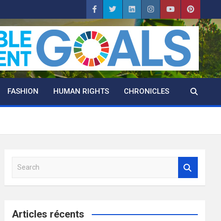
FASHION
HUMAN RIGHTS
CHRONICLES
S
e
a
r
c
Articles récents