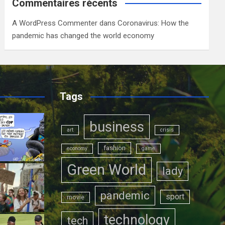
Commentaires récents
A WordPress Commenter
dans
Coronavirus: How the
pandemic has changed the world economy
Tags
business
art
crisis
fashion
economy
game
Green World
lady
pandemic
sport
movie
technology
tech