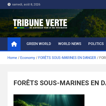
Skip
samedi, août 8, 2026
to
content
Tribune Verte
Un regard écologique de l'information
GREEN WORLD
WORLD NEWS
POLITICS
Home
Economy
FORÊTS SOUS-MARINES EN DANGER
FOR
FORÊTS SOUS-MARINES EN 