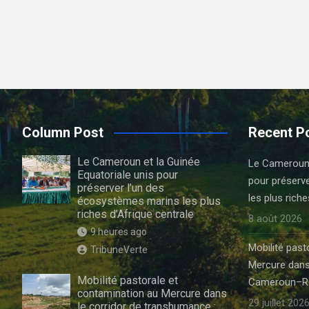
Column Post
Recent P
Le Cameroun et la Guinée
Le Cameroun e
Equatoriale unis pour
pour préserv
préserver l’un des
les plus riche
écosystèmes marins les plus
riches d’Afrique centrale
8 août 2026
9 heures ago
Mobilité past
TribuneVerte
Mercure dans
Mobilité pastorale et
Cameroun–R
contamination au Mercure dans
29 juillet 202
le corridor de transhumance :