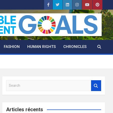
FASHION
HUMAN RIGHTS
CHRONICLES
S
e
a
r
c
Articles récents