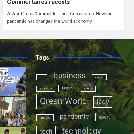
Commentaires récents
A WordPress Commenter
dans
Coronavirus: How the
pandemic has changed the world economy
Tags
business
art
crisis
fashion
economy
game
Green World
lady
pandemic
sport
movie
technology
tech