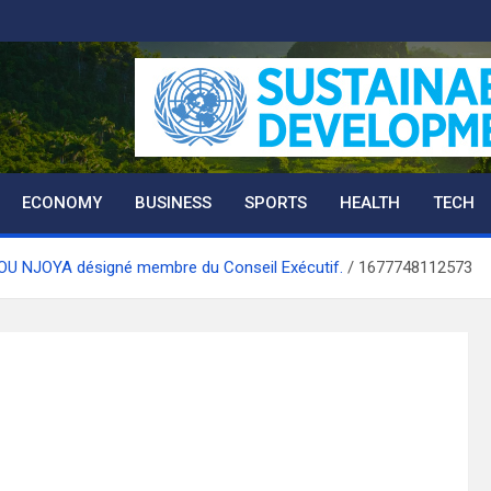
ECONOMY
BUSINESS
SPORTS
HEALTH
TECH
U NJOYA désigné membre du Conseil Exécutif.
1677748112573