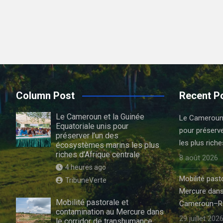
Column Post
Recent P
Le Cameroun et la Guinée
Le Cameroun e
Equatoriale unis pour
pour préserv
préserver l’un des
les plus riche
écosystèmes marins les plus
riches d’Afrique centrale
8 août 2026
4 heures ago
Mobilité past
TribuneVerte
Mercure dans
Mobilité pastorale et
Cameroun–R
contamination au Mercure dans
29 juillet 202
le corridor de transhumance :