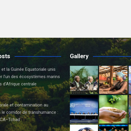
osts
Gallery
t la Guinée Equatoriale unis
er l’un des écosystèmes marins
s d’Afrique centrale
orale et contamination au
 le corridor de transhumance :
CA–Tchad
6