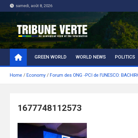
Skip
samedi, août 8, 2026
to
content
Tribune Verte
Un regard écologique de l'information
GREEN WORLD
WORLD NEWS
POLITICS
Home
Economy
Forum des ONG -PCI de l’UNESCO: BACHIRO
1677748112573