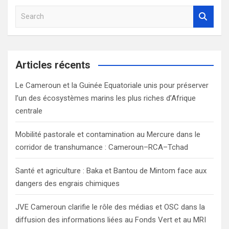
S
e
a
r
c
Articles récents
h
Le Cameroun et la Guinée Equatoriale unis pour préserver
l’un des écosystèmes marins les plus riches d’Afrique
centrale
Mobilité pastorale et contamination au Mercure dans le
corridor de transhumance : Cameroun–RCA–Tchad
Santé et agriculture : Baka et Bantou de Mintom face aux
dangers des engrais chimiques
JVE Cameroun clarifie le rôle des médias et OSC dans la
diffusion des informations liées au Fonds Vert et au MRI