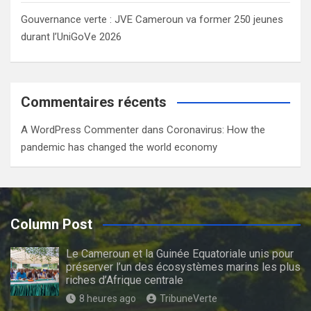
Gouvernance verte : JVE Cameroun va former 250 jeunes
durant l’UniGoVe 2026
Commentaires récents
A WordPress Commenter
dans
Coronavirus: How the
pandemic has changed the world economy
Column Post
Le Cameroun et la Guinée Equatoriale unis pour
préserver l’un des écosystèmes marins les plus
riches d’Afrique centrale
8 heures ago
TribuneVerte