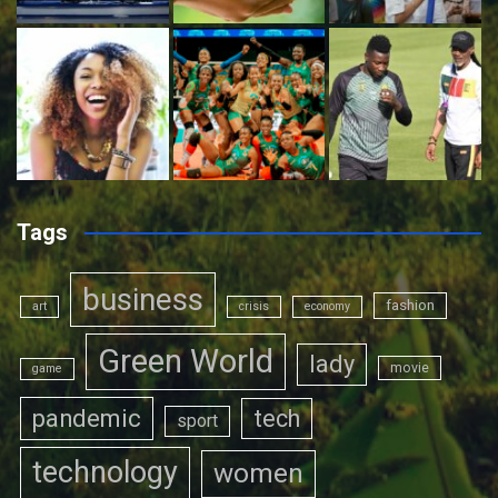
Tags
business
fashion
art
crisis
economy
Green World
lady
movie
game
pandemic
tech
sport
technology
women