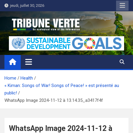
Skip
jeudi, juillet 30, 2026
to
content
Tribune Verte
Un regard écologique de l'information
Home
Health
« Kiman: Songs of War! Songs of Peace! » est présenté au
public!
WhatsApp Image 2024-11-12 à 13.14.35_a3417f4f
WhatsApp Image 2024-11-12 à