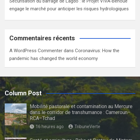
Sécurisation du barrage de Lagdo : le Projet VIVA‑Bénoué
engage le marché pour anticiper les risques hydrologiques
Commentaires récents
A WordPress Commenter
dans
Coronavirus: How the
pandemic has changed the world economy
Column Post
Mobilité pastorale et contamination au Mercure
dans le corridor de transhumance : Cameroun–
RCA–Tchad
16 heures ago
TribuneVerte