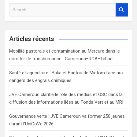
S
e
a
r
c
Articles récents
h
Mobilité pastorale et contamination au Mercure dans le
corridor de transhumance : Cameroun–RCA–Tchad
Santé et agriculture : Baka et Bantou de Mintom face aux
dangers des engrais chimiques
JVE Cameroun clarifie le rôle des médias et OSC dans la
diffusion des informations liées au Fonds Vert et au MRI
Gouvernance verte : JVE Cameroun va former 250 jeunes
durant l’UniGoVe 2026