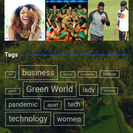
Tags
business
fashion
art
crisis
economy
Green World
lady
movie
game
pandemic
tech
sport
technology
women