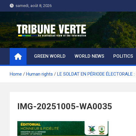
Skip
samedi, août 8, 2026
to
content
Tribune Verte
Un regard écologique de l'information
GREEN WORLD
WORLD NEWS
POLITICS
Home
Human rights
LE SOLDAT EN PÉRIODE ÉLECTORALE :
IMG-20251005-WA0035