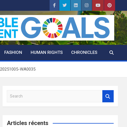
FASHION
HUMAN RIGHTS
CHRONICLES
-20251005-WA0035
S
e
a
r
c
Articles récents