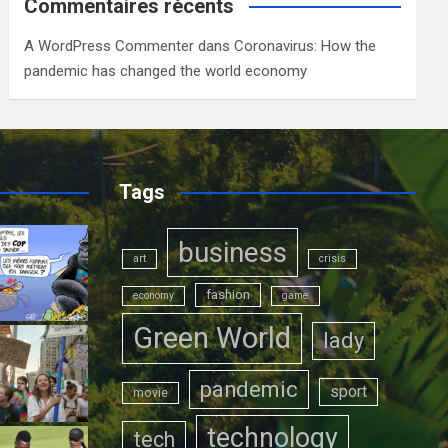
Commentaires récents
A WordPress Commenter
dans
Coronavirus: How the
pandemic has changed the world economy
Tags
business
art
crisis
fashion
economy
game
Green World
lady
pandemic
sport
movie
technology
tech