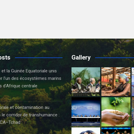
osts
Gallery
t la Guinée Equatoriale unis
er l’un des écosystèmes marins
s d’Afrique centrale
orale et contamination au
 le corridor de transhumance :
CA–Tchad
6