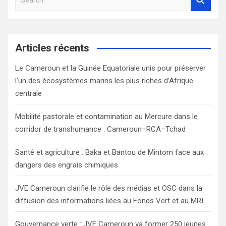
e
a
r
c
Articles récents
h
Le Cameroun et la Guinée Equatoriale unis pour préserver
l’un des écosystèmes marins les plus riches d’Afrique
centrale
Mobilité pastorale et contamination au Mercure dans le
corridor de transhumance : Cameroun–RCA–Tchad
Santé et agriculture : Baka et Bantou de Mintom face aux
dangers des engrais chimiques
JVE Cameroun clarifie le rôle des médias et OSC dans la
diffusion des informations liées au Fonds Vert et au MRI
Gouvernance verte : JVE Cameroun va former 250 jeunes