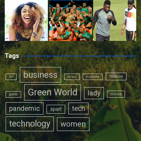
Tags
business
fashion
art
crisis
economy
Green World
lady
movie
game
pandemic
tech
sport
technology
women