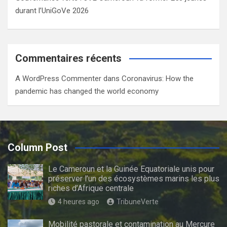
durant l’UniGoVe 2026
Commentaires récents
A WordPress Commenter
dans
Coronavirus: How the
pandemic has changed the world economy
Column Post
Le Cameroun et la Guinée Equatoriale unis pour
préserver l’un des écosystèmes marins les plus
riches d’Afrique centrale
4 heures ago
TribuneVerte
Mobilité pastorale et contamination au Mercure