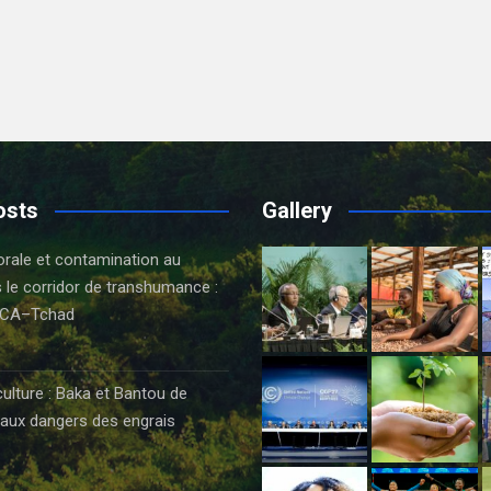
osts
Gallery
orale et contamination au
 le corridor de transhumance :
CA–Tchad
6
culture : Baka et Bantou de
aux dangers des engrais
6