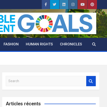
FASHION
HUMAN RIGHTS
CHRONICLES
S
e
a
r
c
Articles récents