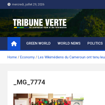
Skip
mercredi, juillet 29, 2026
to
content
Tribune Verte
Un regard écologique de l'information
GREEN WORLD
WORLD NEWS
POLITICS
Home
Economy
Les Wikimédiens du Cameroun ont tenu leur
_MG_7774