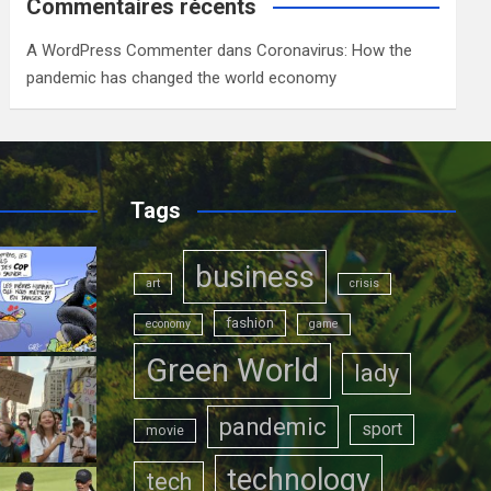
Commentaires récents
A WordPress Commenter
dans
Coronavirus: How the
pandemic has changed the world economy
Tags
business
art
crisis
fashion
economy
game
Green World
lady
pandemic
sport
movie
technology
tech