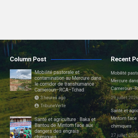
Column Post
Recent P
Mobilité pastorale et
Mobilité past
contamination au Mercure dans
Mercure dans
le corridor de transhumance :
Cameroun–R
Cameroun–RCA–Tchad
29 juillet 202
3 heures ago
TribuneVerte
Santé et agri
Mintom face 
Santé et agriculture : Baka et
Bantou de Mintom face aux
chimiques
dangers des engrais
27 juillet 202
chimiques