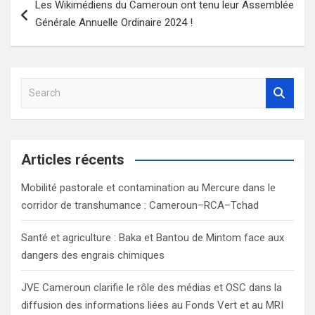
Les Wikimédiens du Cameroun ont tenu leur Assemblée
de
Générale Annuelle Ordinaire 2024 !
l’article
S
e
a
r
c
Articles récents
h
Mobilité pastorale et contamination au Mercure dans le
corridor de transhumance : Cameroun–RCA–Tchad
Santé et agriculture : Baka et Bantou de Mintom face aux
dangers des engrais chimiques
JVE Cameroun clarifie le rôle des médias et OSC dans la
diffusion des informations liées au Fonds Vert et au MRI