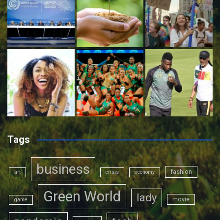
Tags
business
fashion
art
crisis
economy
Green World
lady
movie
game