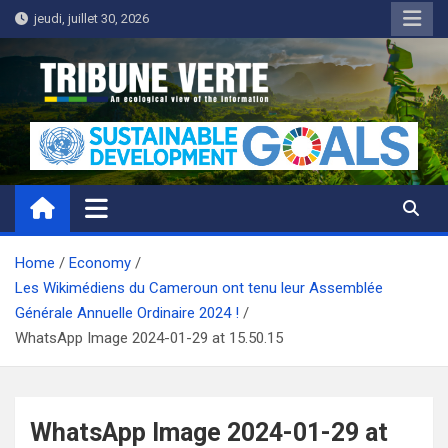
Skip
jeudi, juillet 30, 2026
to
content
Tribune Verte
Un regard écologique de l'information
Home
Economy
Les Wikimédiens du Cameroun ont tenu leur Assemblée
Générale Annuelle Ordinaire 2024 !
WhatsApp Image 2024-01-29 at 15.50.15
WhatsApp Image 2024-01-29 at