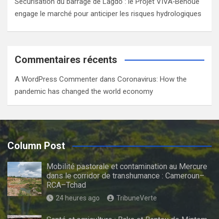
Sécurisation du barrage de Lagdo : le Projet VIVA‑Bénoué
engage le marché pour anticiper les risques hydrologiques
Commentaires récents
A WordPress Commenter
dans
Coronavirus: How the
pandemic has changed the world economy
Column Post
Mobilité pastorale et contamination au Mercure
dans le corridor de transhumance : Cameroun–
RCA–Tchad
24 heures ago
TribuneVerte