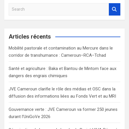
S
e
a
r
c
Articles récents
h
Mobilité pastorale et contamination au Mercure dans le
corridor de transhumance : Cameroun–RCA–Tchad
Santé et agriculture : Baka et Bantou de Mintom face aux
dangers des engrais chimiques
JVE Cameroun clarifie le rôle des médias et OSC dans la
diffusion des informations liées au Fonds Vert et au MRI
Gouvernance verte : JVE Cameroun va former 250 jeunes
durant l’UniGoVe 2026