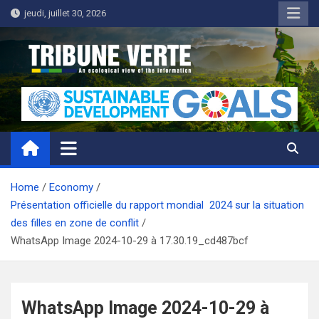
Skip
jeudi, juillet 30, 2026
to
content
Tribune Verte
Un regard écologique de l'information
Home
Economy
Présentation officielle du rapport mondial 2024 sur la situation
des filles en zone de conflit
WhatsApp Image 2024-10-29 à 17.30.19_cd487bcf
WhatsApp Image 2024-10-29 à