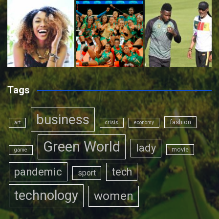
Tags
business
fashion
art
crisis
economy
Green World
lady
movie
game
pandemic
tech
sport
technology
women