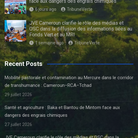
face aux dangers des engrais chimiques
6 jours ago
TribuneVerte
JVE Cameroun clarifie le rôle des médias et
OSC dans la diffusion des informations liées au
Fonds Vert et au MRI
1 semaine ago
TribuneVerte
Recent Posts
Mobilité pastorale et contamination au Mercure dans le corridor
de transhumance : Cameroun–RCA–Tchad
29 juillet 2026
Santé et agriculture : Baka et Bantou de Mintom face aux
dangers des engrais chimiques
27 juillet 2026
JVE Cameroun clarifie le rôle des médias et OSC dans la