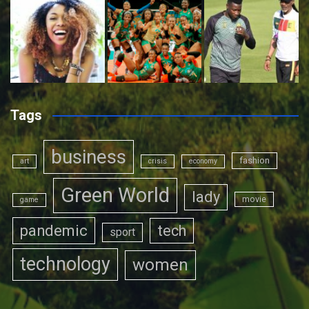
Tags
business
fashion
art
crisis
economy
Green World
lady
movie
game
pandemic
tech
sport
technology
women