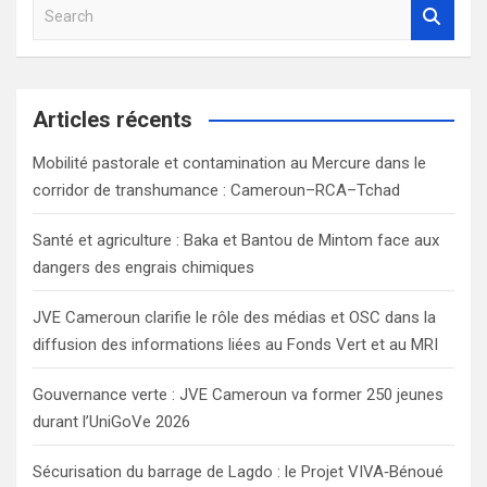
S
e
a
r
c
Articles récents
h
Mobilité pastorale et contamination au Mercure dans le
corridor de transhumance : Cameroun–RCA–Tchad
Santé et agriculture : Baka et Bantou de Mintom face aux
dangers des engrais chimiques
JVE Cameroun clarifie le rôle des médias et OSC dans la
diffusion des informations liées au Fonds Vert et au MRI
Gouvernance verte : JVE Cameroun va former 250 jeunes
durant l’UniGoVe 2026
Sécurisation du barrage de Lagdo : le Projet VIVA‑Bénoué