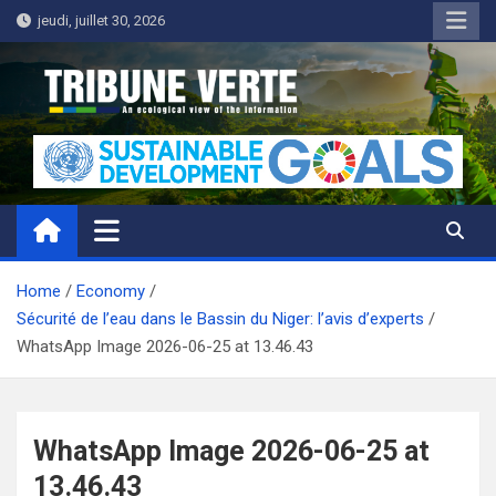
Skip
jeudi, juillet 30, 2026
to
content
Tribune Verte
Un regard écologique de l'information
Home
Economy
Sécurité de l’eau dans le Bassin du Niger: l’avis d’experts
WhatsApp Image 2026-06-25 at 13.46.43
WhatsApp Image 2026-06-25 at
13.46.43