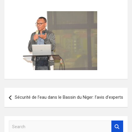
Navigation
Sécurité de l’eau dans le Bassin du Niger: l’avis d’experts
de
l’article
S
e