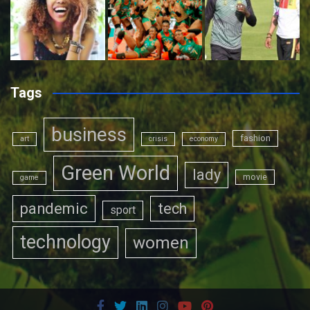
Tags
business
fashion
art
crisis
economy
Green World
lady
movie
game
pandemic
tech
sport
technology
women