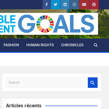
FASHION
HUMAN RIGHTS
CHRONICLES
S
e
a
r
c
Articles récents