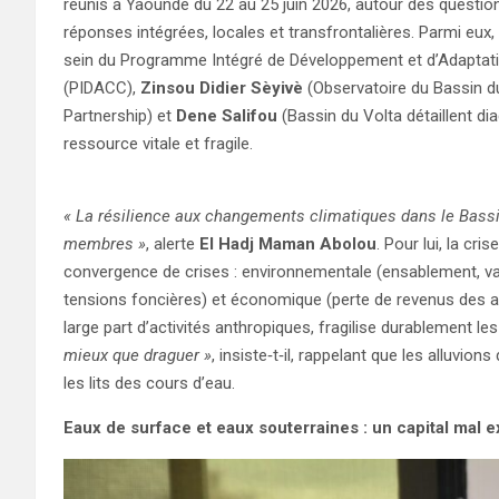
réunis à Yaoundé du 22 au 25 juin 2026, autour des questio
réponses intégrées, locales et transfrontalières. Parmi eux,
sein du Programme Intégré de Développement et d’Adaptat
(PIDACC),
Zinsou Didier Sèyivè
(Observatoire du Bassin d
Partnership) et
Dene Salifou
(Bassin du Volta détaillent dia
ressource vitale et fragile.
« La résilience aux changements climatiques dans le Bassin
membres »
, alerte
El Hadj Maman Abolou
. Pour lui, la cr
convergence de crises : environnementale (ensablement, vari
tensions foncières) et économique (perte de revenus des agr
large part d’activités anthropiques, fragilise durablement 
mieux que draguer »
, insiste‑t‑il, rappelant que les alluvi
les lits des cours d’eau.
Eaux de surface et eaux souterraines : un capital mal e