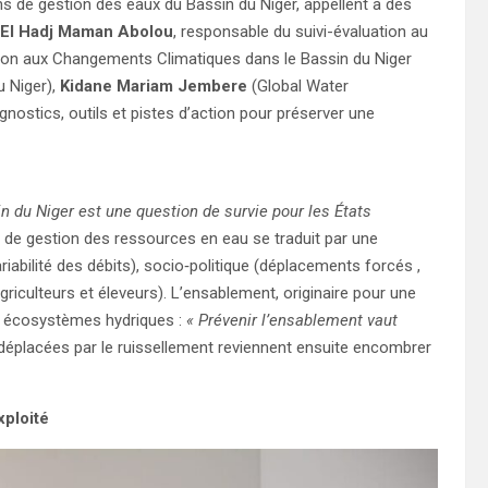
ns de gestion des eaux du Bassin du Niger, appellent à des
El Hadj Maman Abolou
, responsable du suivi-évaluation au
ion aux Changements Climatiques dans le Bassin du Niger
u Niger),
Kidane Mariam Jembere
(Global Water
gnostics, outils et pistes d’action pour préserver une
 du Niger est une question de survie pour les États
ise de gestion des ressources en eau se traduit par une
abilité des débits), socio‑politique (déplacements forcés ,
iculteurs et éleveurs). L’ensablement, originaire pour une
les écosystèmes hydriques :
« Prévenir l’ensablement vaut
ons déplacées par le ruissellement reviennent ensuite encombrer
xploité