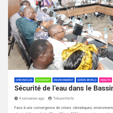
CHRONICLES
ECONOMY
ENVIRONMENT
GREEN WORLD
HEALTH
Sécurité de l’eau dans le Bassin
4 semaines ago
TribuneVerte
Face à une convergence de crises :climatiques, environneme