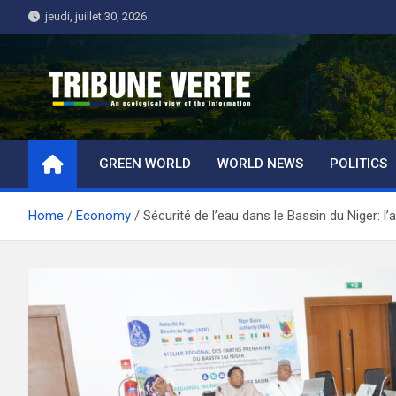
Skip
jeudi, juillet 30, 2026
to
content
Tribune Verte
Un regard écologique de l'information
GREEN WORLD
WORLD NEWS
POLITICS
Home
Economy
Sécurité de l’eau dans le Bassin du Niger: l’