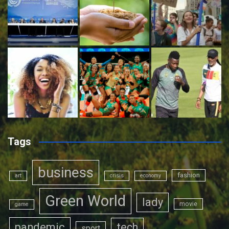
Tags
business
fashion
art
crisis
economy
Green World
lady
movie
game
pandemic
tech
sport