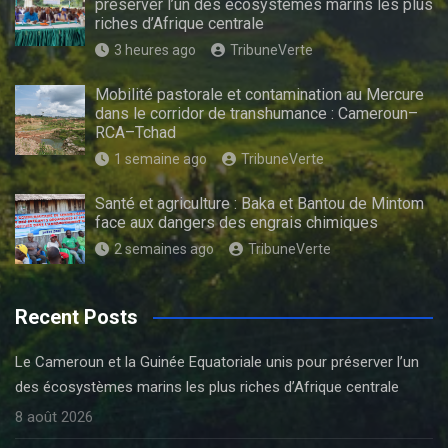
préserver l’un des écosystèmes marins les plus
riches d’Afrique centrale
3 heures ago
TribuneVerte
Mobilité pastorale et contamination au Mercure
dans le corridor de transhumance : Cameroun–
RCA–Tchad
1 semaine ago
TribuneVerte
Santé et agriculture : Baka et Bantou de Mintom
face aux dangers des engrais chimiques
2 semaines ago
TribuneVerte
Recent Posts
Le Cameroun et la Guinée Equatoriale unis pour préserver l’un
des écosystèmes marins les plus riches d’Afrique centrale
8 août 2026