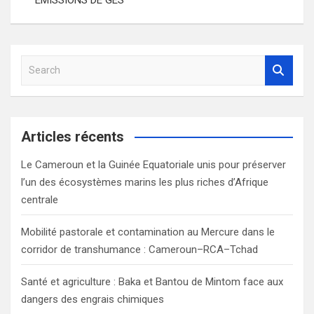
l’article
S
e
a
r
c
Articles récents
h
Le Cameroun et la Guinée Equatoriale unis pour préserver
l’un des écosystèmes marins les plus riches d’Afrique
centrale
Mobilité pastorale et contamination au Mercure dans le
corridor de transhumance : Cameroun–RCA–Tchad
Santé et agriculture : Baka et Bantou de Mintom face aux
dangers des engrais chimiques