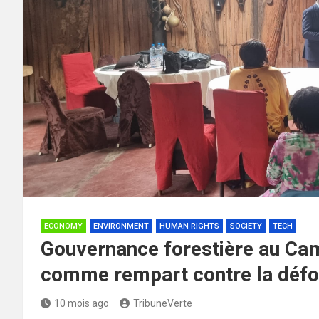
ECONOMY
ENVIRONMENT
HUMAN RIGHTS
SOCIETY
TECH
Gouvernance forestière au Cam
comme rempart contre la défo
10 mois ago
TribuneVerte