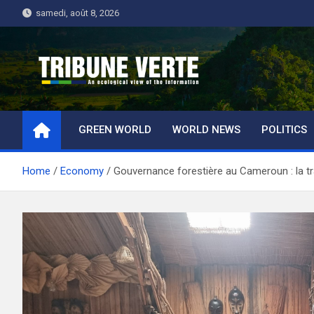
Skip
samedi, août 8, 2026
to
content
Tribune Verte
Un regard écologique de l'information
GREEN WORLD
WORLD NEWS
POLITICS
Home
Economy
Gouvernance forestière au Cameroun : la 