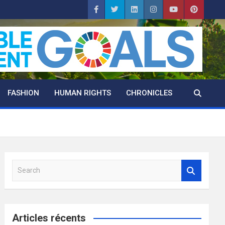
FASHION
HUMAN RIGHTS
CHRONICLES
S
e
a
r
c
Articles récents