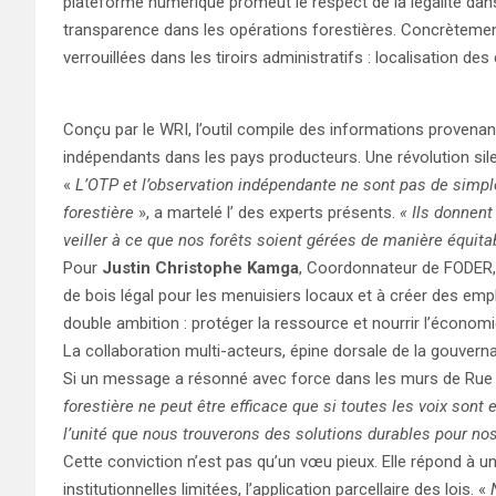
plateforme numérique promeut le respect de la légalité dan
transparence dans les opérations forestières. Concrètement
verrouillées dans les tiroirs administratifs : localisation de
Conçu par le WRI, l’outil compile des informations provena
indépendants dans les pays producteurs. Une révolution sile
«
L’OTP et l’observation indépendante ne sont pas de simple
forestière
», a martelé l’ des experts présents.
« Ils donnen
veiller à ce que nos forêts soient gérées de manière équitab
Pour
Justin Christophe Kamga
, Coordonnateur de FODER, 
de bois légal pour les menuisiers locaux et à créer des emp
double ambition : protéger la ressource et nourrir l’économi
La collaboration multi-acteurs, épine dorsale de la gouvern
Si un message a résonné avec force dans les murs de Rue Ca
forestière ne peut être efficace que si toutes les voix sont
l’unité que nous trouverons des solutions durables pour nos
Cette conviction n’est pas qu’un vœu pieux. Elle répond à une
institutionnelles limitées, l’application parcellaire des lois. «