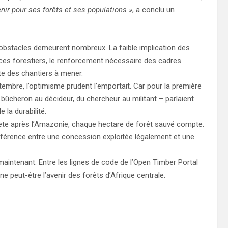
nir pour ses forêts et ses populations »
, a conclu un
 obstacles demeurent nombreux. La faible implication des
ices forestiers, le renforcement nécessaire des cadres
ste des chantiers à mener.
embre, l’optimisme prudent l’emportait. Car pour la première
u bûcheron au décideur, du chercheur au militant – parlaient
 la durabilité.
ète après l’Amazonie, chaque hectare de forêt sauvé compte.
ifférence entre une concession exploitée légalement et une
aintenant. Entre les lignes de code de l’Open Timber Portal
ne peut-être l’avenir des forêts d’Afrique centrale.