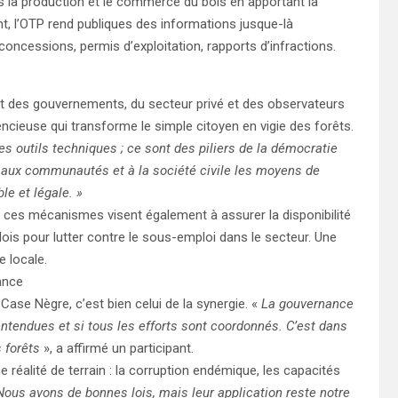
s la production et le commerce du bois en apportant la
, l’OTP rend publiques des informations jusque-là
s concessions, permis d’exploitation, rapports d’infractions.
nt des gouvernements, du secteur privé et des observateurs
ncieuse qui transforme le simple citoyen en vigie des forêts.
s outils techniques ; ce sont des piliers de la démocratie
t aux communautés et à la société civile les moyens de
le et légale. »
ces mécanismes visent également à assurer la disponibilité
lois pour lutter contre le sous-emploi dans le secteur. Une
e locale.
ance
se Nègre, c’est bien celui de la synergie. «
La gouvernance
 entendues et si tous les efforts sont coordonnés. C’est dans
 forêts
», a affirmé un participant.
 réalité de terrain : la corruption endémique, les capacités
Nous avons de bonnes lois, mais leur application reste notre